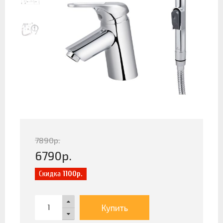
7890
р.
6790
р.
Скидка
1100р.
Купить