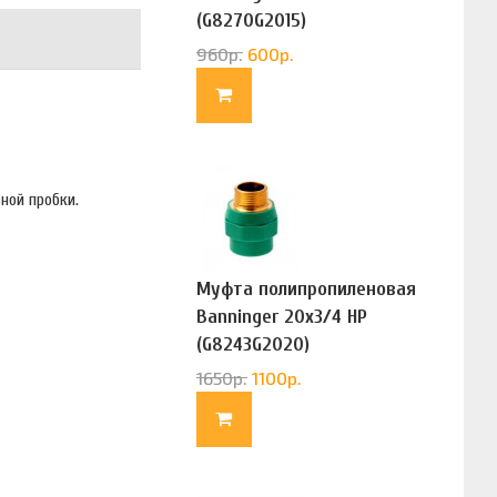
(G8270G2015)
960
р.
600
р.
ной пробки.
Муфта полипропиленовая
Banninger 20х3/4 НР
(G8243G2020)
1650
р.
1100
р.