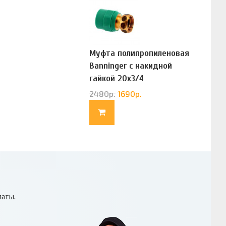
Муфта полипропиленовая
Banninger с накидной
гайкой 20х3/4
(G83322020)
2480
р.
1690
р.
латы.