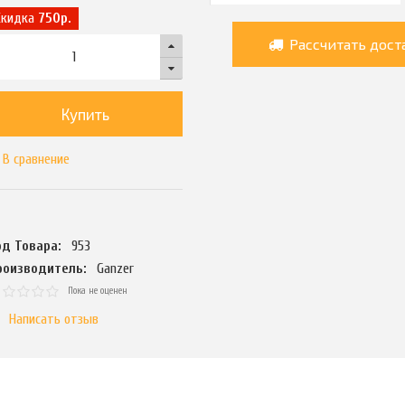
Скидка
750р.
Рассчитать дост
Купить
В сравнение
од Товара:
953
роизводитель:
Ganzer
Пока не оценен
Написать отзыв