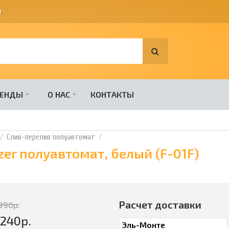
я
.
РЕНДЫ
О НАС
КОНТАКТЫ
Слив-перелив полуавтомат
er полуавтомат, белый (F-01F)
Расчет доставки
990
р.
4240
р.