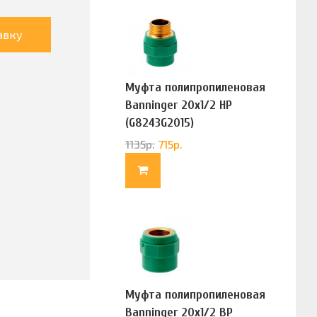
авку
Муфта полипропиленовая
Banninger 20х1/2 НР
(G8243G2015)
1135
р.
715
р.
Муфта полипропиленовая
Banninger 20х1/2 ВР