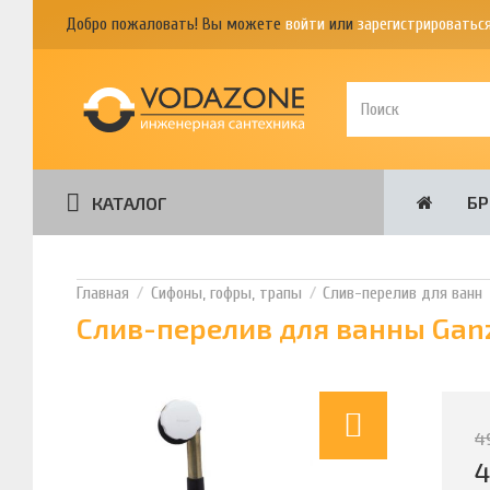
Добро пожаловать! Вы можете
войти
или
зарегистрироватьс
Б
КАТАЛОГ
Сифоны, гофры, трапы
Слив-перелив для ванн
Слив-перелив для ванны Ganz
4