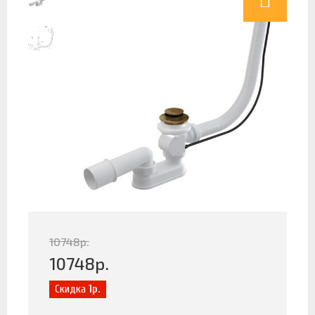
10748
р.
10748
р.
Скидка
1р.