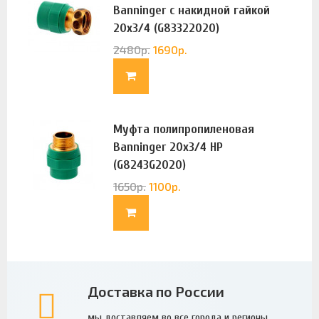
Banninger с накидной гайкой
20х3/4 (G83322020)
2480
р.
1690
р.
Муфта полипропиленовая
Banninger 20х3/4 НР
(G8243G2020)
1650
р.
1100
р.
Доставка по России
мы доставляем во все города и регионы.