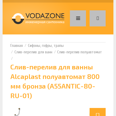
Сифоны, гофры, трапы
Слив-перелив для ванн
Слив-перелив полуавтомат
Слив-перелив для ванны
Alcaplast полуавтомат 800
мм бронза (A55ANTIC-80-
RU-01)