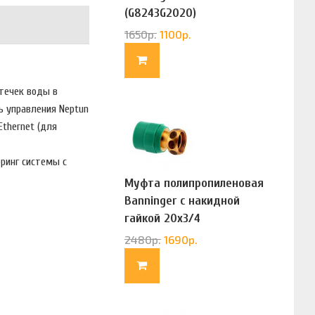
(G8243G2020)
1650
р.
1100
р.
течек воды в
ь управления Neptun
thernet (для
ринг системы с
Муфта полипропиленовая
Banninger с накидной
гайкой 20х3/4
(G83322020)
2480
р.
1690
р.