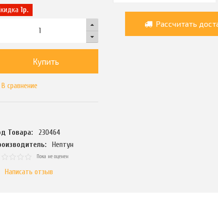
Скидка
1р.
Рассчитать дост
Купить
В сравнение
од Товара:
230464
роизводитель:
Нептун
Пока не оценен
Написать отзыв