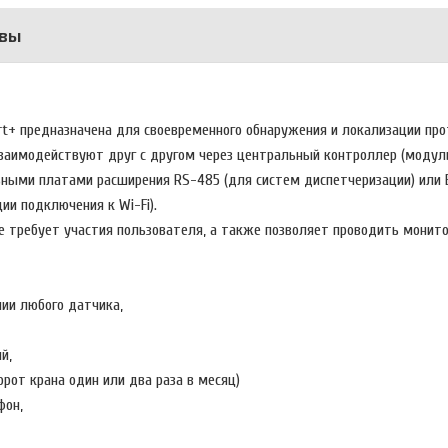
вы
rt+ предназначена для своевременного обнаружения и локализации про
заимодействуют друг с другом через центральный контроллер (модул
ыми платами расширения RS-485 (для систем диспетчеризации) или E
ии подключения к Wi-Fi).
е требует участия пользователя, а также позволяет проводить монито
нии любого датчика,
й,
орот крана один или два раза в месяц)
фон,