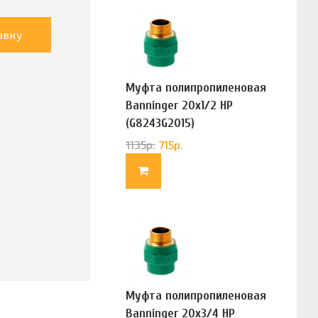
авку
Муфта полипропиленовая
Banninger 20х1/2 НР
(G8243G2015)
1135
р.
715
р.
Муфта полипропиленовая
Banninger 20х3/4 НР