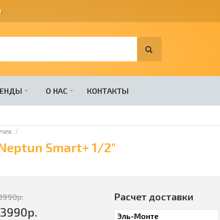
я
.
РЕНДЫ
О НАС
КОНТАКТЫ
ечек
Neptun Smart+ 1/2"
Расчет доставки
3990
р.
43990
р.