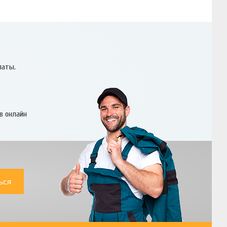
латы.
в онлайн
ься