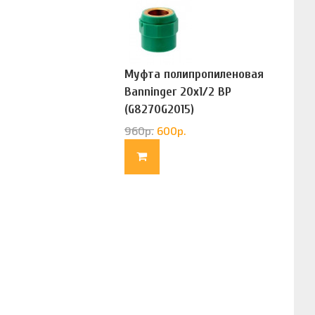
Муфта полипропиленовая
Banninger 20х1/2 ВР
(G8270G2015)
960
р.
600
р.