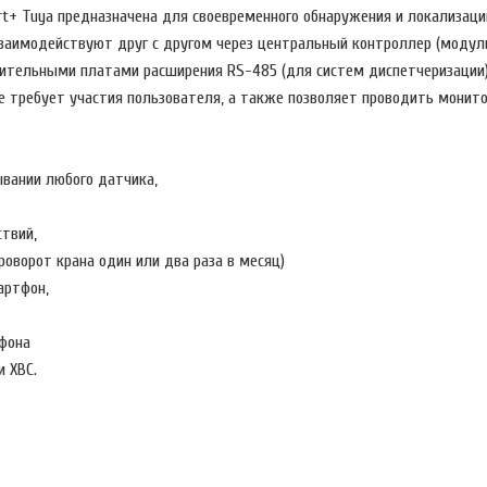
rt+ Tuya предназначена для своевременного обнаружения и локализаци
заимодействуют друг с другом через центральный контроллер (модул
ительными платами расширения RS-485 (для систем диспетчеризации)
е требует участия пользователя, а также позволяет проводить монито
ывании любого датчика,
ствий,
роворот крана один или два раза в месяц)
мартфон,
фона
и ХВС.