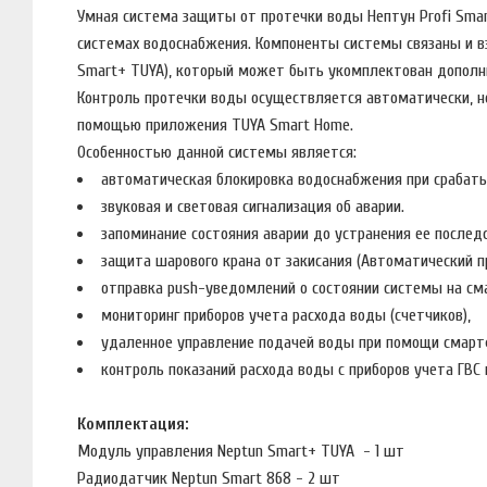
Умная система защиты от протечки воды Нептун Profi Sma
системах водоснабжения. Компоненты системы связаны и в
Smart+ TUYA), который может быть укомплектован дополн
Контроль протечки воды осуществляется автоматически, н
помощью приложения TUYA Smart Home.
Особенностью данной системы является:
автоматическая блокировка водоснабжения при срабат
звуковая и световая сигнализация об аварии.
запоминание состояния аварии до устранения ее послед
защита шарового крана от закисания (Автоматический п
отправка push-уведомлений о состоянии системы на с
мониторинг приборов учета расхода воды (счетчиков),
удаленное управление подачей воды при помощи смарт
контроль показаний расхода воды с приборов учета ГВС 
Комплектация:
Модуль управления Neptun Smart+ TUYA - 1 шт
Радиодатчик Neptun Smart 868 - 2 шт