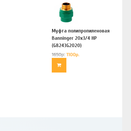
Муфта полипропиленовая
Banninger 20х3/4 НР
(G8243G2020)
1650
р.
1100
р.