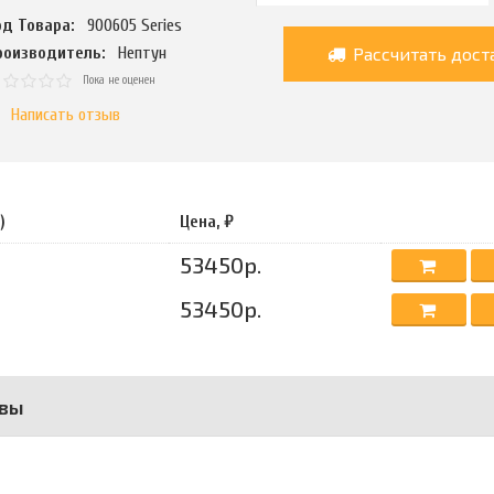
од Товара:
900605 Series
Рассчитать дост
роизводитель:
Нептун
Пока не оценен
Написать отзыв
)
Цена, ₽
53450р.
53450р.
вы