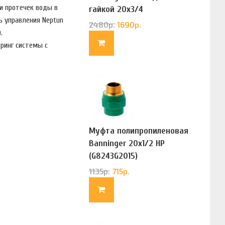
и протечек воды в
гайкой 20х3/4
ь управления Neptun
(G83322020)
2480
р.
1690
р.
.
ринг системы с
Муфта полипропиленовая
Banninger 20х1/2 НР
(G8243G2015)
1135
р.
715
р.