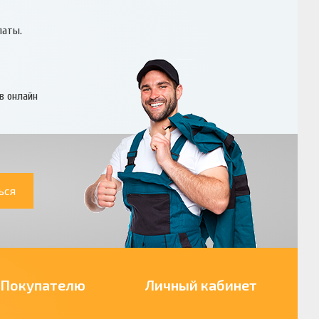
латы.
в онлайн
ься
Покупателю
Личный кабинет