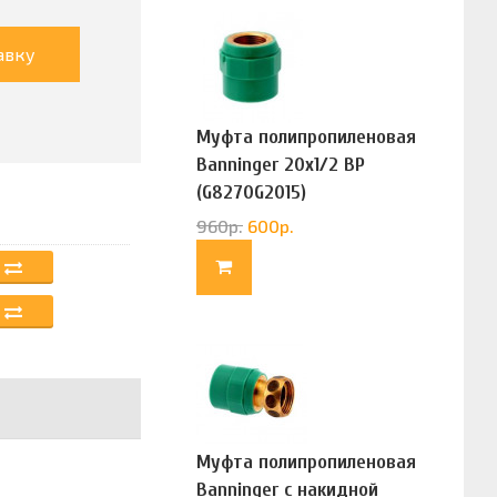
авку
Муфта полипропиленовая
Banninger 20х1/2 ВР
(G8270G2015)
960
р.
600
р.
Муфта полипропиленовая
Banninger с накидной