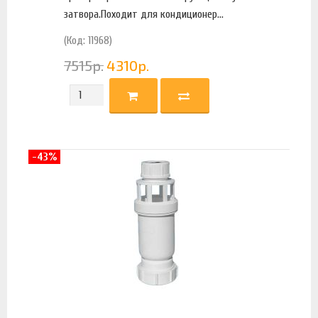
затвора.Походит для кондиционер...
(Код: 11968)
7515
р.
4310
р.
-43%