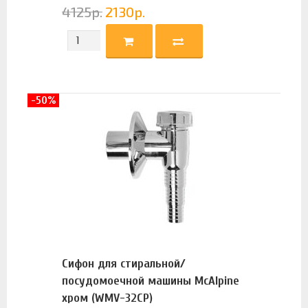
4125
р.
2130
р.
-50%
Сифон для стиральной/
посудомоечной машины McAlpine
хром (WMV-32CP)