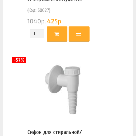
(Код: 60027)
1040
р.
425
р.
-57%
Сифон для стиральной/