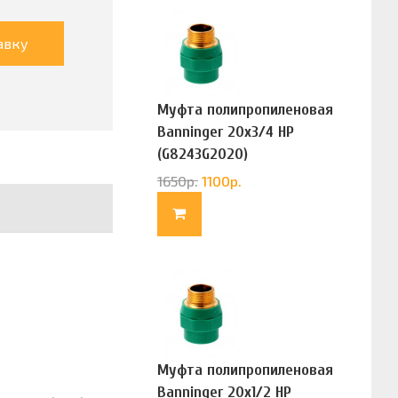
авку
Муфта полипропиленовая
Banninger 20х3/4 НР
(G8243G2020)
1650
р.
1100
р.
Муфта полипропиленовая
Banninger 20х1/2 НР