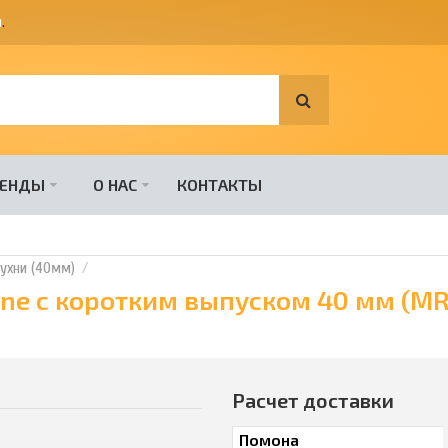
я
.
РЕНДЫ
О НАС
КОНТАКТЫ
ухни (40мм)
ne с коротким выпуском 40 мм (M
Расчет доставки