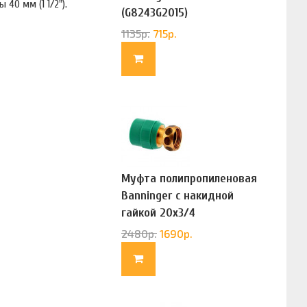
40 мм (1 1/2").
(G8243G2015)
1135
р.
715
р.
Муфта полипропиленовая
Banninger с накидной
гайкой 20х3/4
(G83322020)
2480
р.
1690
р.