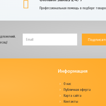
Профессиональная помощь в подборе товаро
едложений.
Подписат
есяц!
Информация
О нас
Публичная оферта
Карта сайта
Контакты