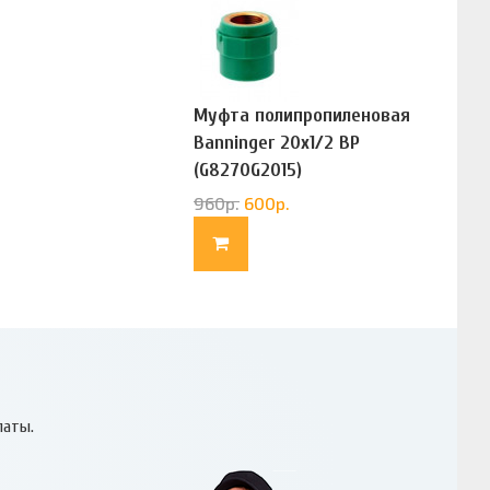
Муфта полипропиленовая
Banninger 20х1/2 ВР
(G8270G2015)
960
р.
600
р.
латы.