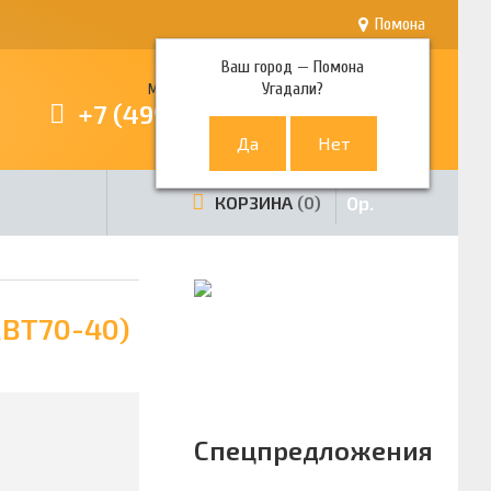
Помона
Ваш город —
Помона
Угадали?
Многоканальный телефон
+7 (499) 380-80-80
0
р.
КОРЗИНА
0
RBT70-40)
Спецпредложения