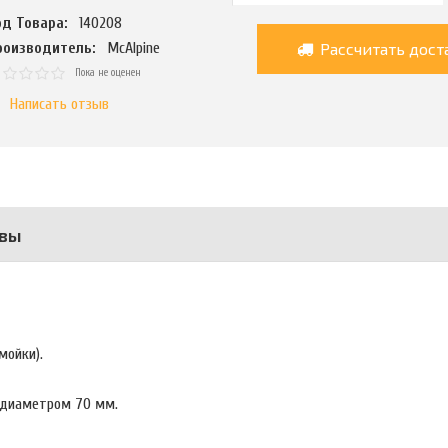
од Товара:
140208
Рассчитать дост
роизводитель:
McAlpine
Пока не оценен
Написать отзыв
вы
мойки).
 диаметром 70 мм.