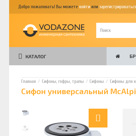
Добро пожаловать! Вы можете
войти
или
зарегистрироватьс
Б
КАТАЛОГ
Сифоны, гофры, трапы
Сифоны
Сифоны для к
Сифон универсальный McAlpi