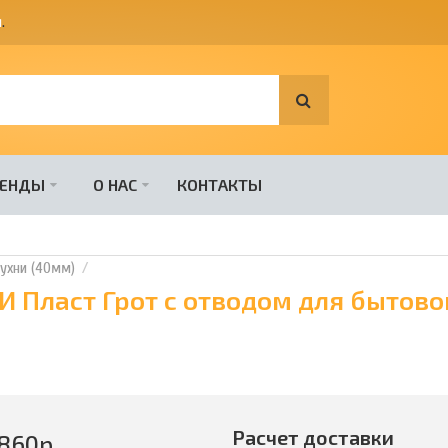
я
.
РЕНДЫ
О НАС
КОНТАКТЫ
ухни (40мм)
 Пласт Грот с отводом для бытово
Расчет доставки
860
р.