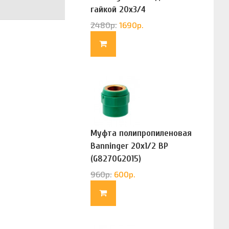
гайкой 20х3/4
(G83322020)
2480
р.
1690
р.
Муфта полипропиленовая
Banninger 20х1/2 ВР
(G8270G2015)
960
р.
600
р.