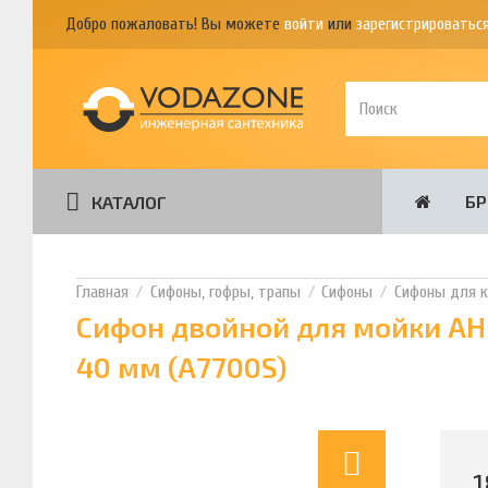
Добро пожаловать! Вы можете
войти
или
зарегистрироватьс
Б
КАТАЛОГ
Сифоны, гофры, трапы
Сифоны
Сифоны для к
Сифон двойной для мойки АНИ
40 мм (А7700S)
1