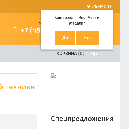
Эль-Монте
Ваш город —
Эль-Монте
Угадали?
Многоканальный телефон
+7 (499) 380-80-80
0
р.
КОРЗИНА
0
й техники
Спецпредложения