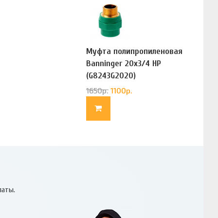
Муфта полипропиленовая
Banninger 20х3/4 НР
(G8243G2020)
1650
р.
1100
р.
латы.