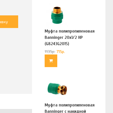
авку
Муфта полипропиленовая
Banninger 20х1/2 НР
(G8243G2015)
1135
р.
715
р.
Муфта полипропиленовая
Banninger с накидной