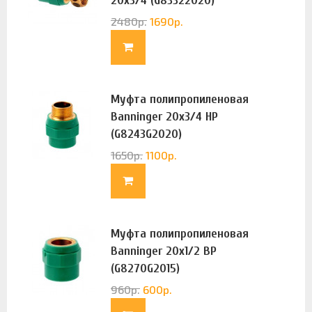
20х3/4 (G83322020)
2480
р.
1690
р.
Муфта полипропиленовая
Banninger 20х3/4 НР
(G8243G2020)
1650
р.
1100
р.
Муфта полипропиленовая
Banninger 20х1/2 ВР
(G8270G2015)
960
р.
600
р.