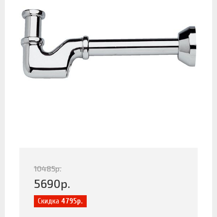
10485
р.
5690
р.
Скидка
4795р.