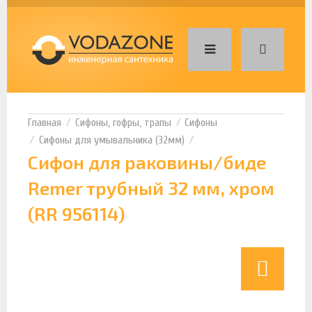
Сифоны, гофры, трапы
Сифоны
Сифоны для умывальника (32мм)
Сифон для раковины/биде
Remer трубный 32 мм, хром
(RR 956114)