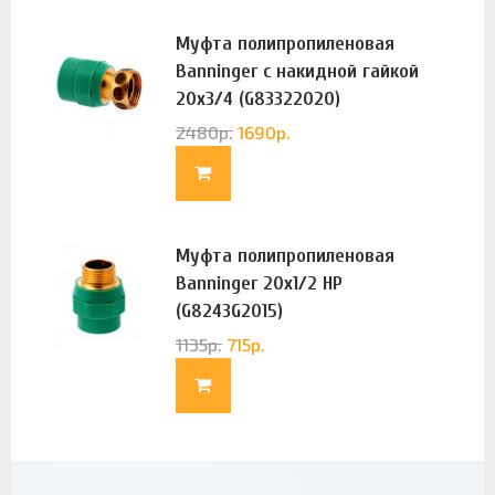
Муфта полипропиленовая
Banninger с накидной гайкой
20х3/4 (G83322020)
2480
р.
1690
р.
Муфта полипропиленовая
Banninger 20х1/2 НР
(G8243G2015)
1135
р.
715
р.