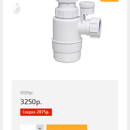
6125
р.
3250
р.
Скидка
2875р.