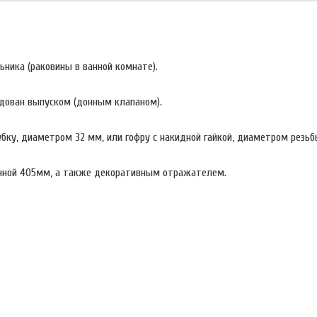
ника (раковины в ванной комнате).
удован выпуском (донным клапаном).
ку, диаметром 32 мм, или гофру с накидной гайкой, диаметром резьбы 
нной 405мм, а также декоративным отражателем.