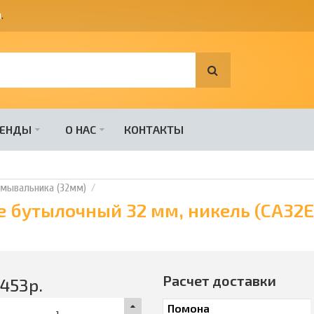
я
.
РЕНДЫ
О НАС
КОНТАКТЫ
умывальника (32мм)
e бутылочный 32 мм, никель (CA32
Расчет доставки
9453
р.