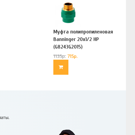
Муфта полипропиленовая
Banninger 20х1/2 НР
(G8243G2015)
1135
р.
715
р.
латы.