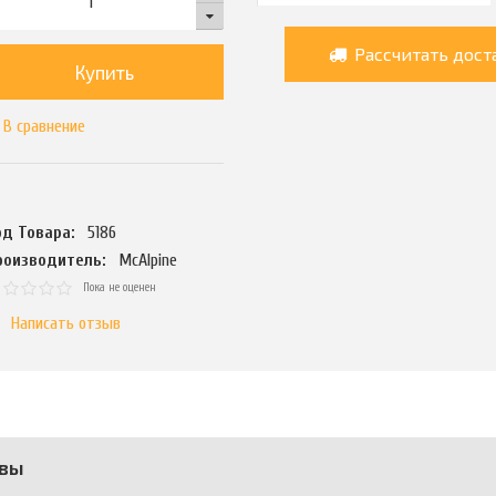
Рассчитать дост
Купить
В сравнение
од Товара:
5186
роизводитель:
McAlpine
Пока не оценен
Написать отзыв
вы