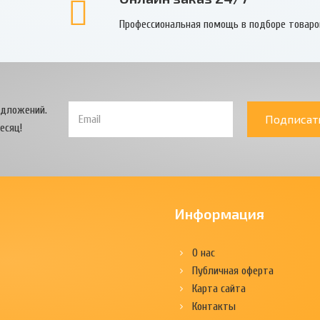
Профессиональная помощь в подборе товаро
едложений.
Подписат
есяц!
Информация
О нас
Публичная оферта
Карта сайта
Контакты