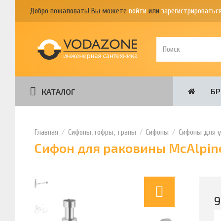
Добро пожаловать! Вы можете
войти
или
зарегистрироватьс
Б
КАТАЛОГ
Сифоны, гофры, трапы
Сифоны
Сифоны для 
Сифон для раковины McAlpin