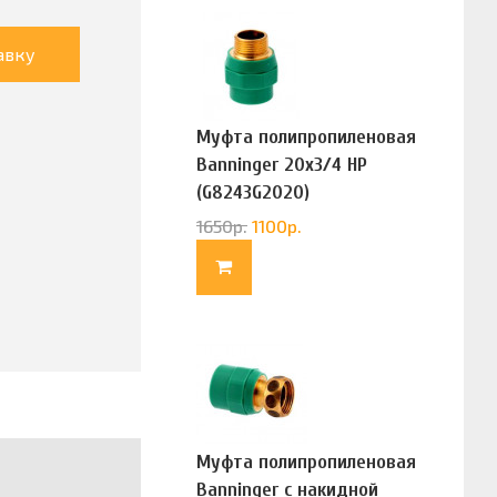
авку
Муфта полипропиленовая
Banninger 20х3/4 НР
(G8243G2020)
1650
р.
1100
р.
Муфта полипропиленовая
Banninger с накидной