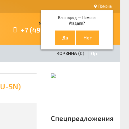
Помона
Ваш город —
Помона
Угадали?
Многоканальный телефон
+7 (499) 380-80-80
0
р.
КОРЗИНА
0
EU-SN)
Спецпредложения