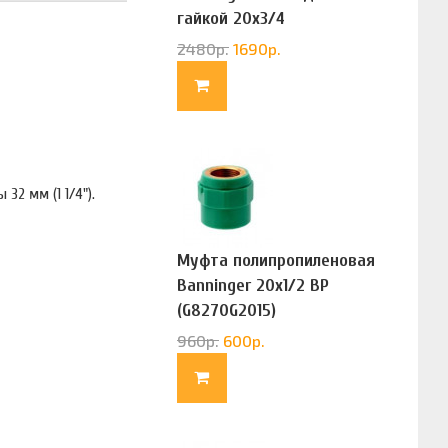
гайкой 20х3/4
(G83322020)
2480
р.
1690
р.
32 мм (1 1/4").
Муфта полипропиленовая
Banninger 20х1/2 ВР
(G8270G2015)
960
р.
600
р.