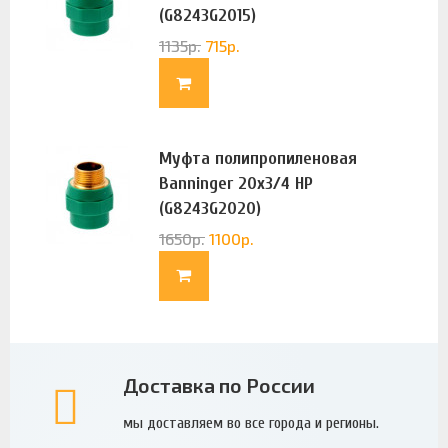
(G8243G2015)
1135
р.
715
р.
Муфта полипропиленовая
Banninger 20х3/4 НР
(G8243G2020)
1650
р.
1100
р.
Доставка по России
мы доставляем во все города и регионы.