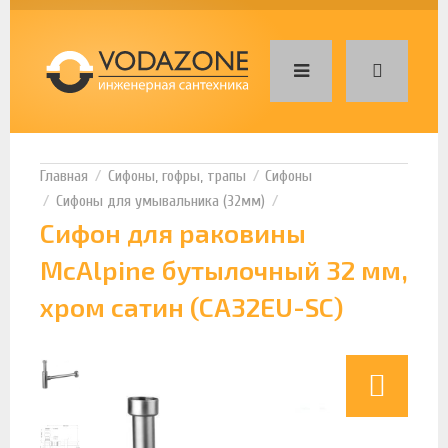
Сифоны, гофры, трапы
Сифоны
Сифоны для умывальника (32мм)
Сифон для раковины
McAlpine бутылочный 32 мм,
хром сатин (CA32EU-SC)