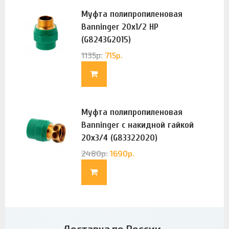
Муфта полипропиленовая
Banninger 20х1/2 НР
(G8243G2015)
1135
р.
715
р.
Муфта полипропиленовая
Banninger с накидной гайкой
20х3/4 (G83322020)
2480
р.
1690
р.
Доставка по России