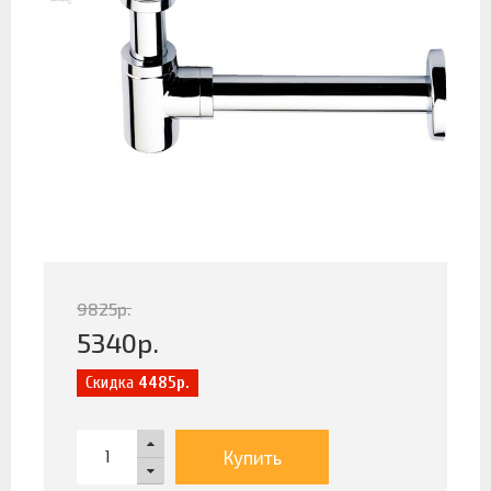
9825
р.
5340
р.
Скидка
4485р.
Купить