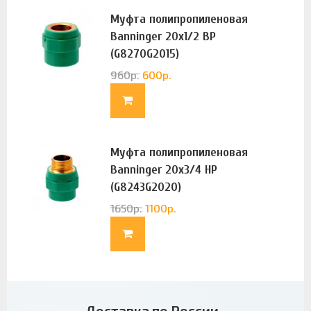
Муфта полипропиленовая
Banninger 20х1/2 ВР
(G8270G2015)
960
р.
600
р.
Муфта полипропиленовая
Banninger 20х3/4 НР
(G8243G2020)
1650
р.
1100
р.
Доставка по России