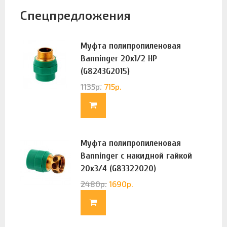
Спецпредложения
Муфта полипропиленовая
Banninger 20х1/2 НР
(G8243G2015)
1135
р.
715
р.
Муфта полипропиленовая
Banninger с накидной гайкой
20х3/4 (G83322020)
2480
р.
1690
р.