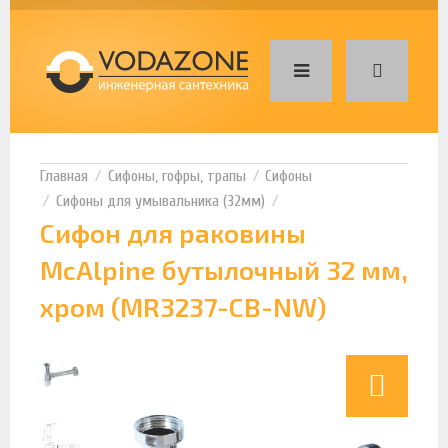
Сифоны, гофры, трапы
Сифоны
Сифоны для умывальника (32мм)
Сифон для раковины
McAlpine бутылочный 32 мм,
хром (MR3237-CB-NW)