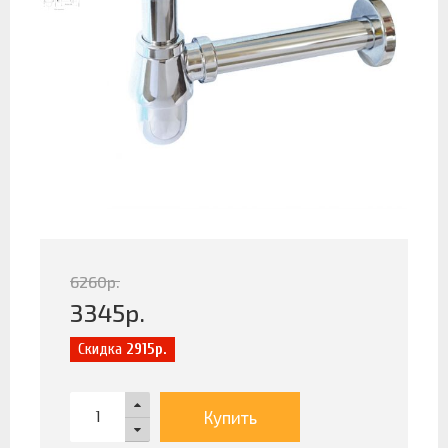
6260
р.
3345
р.
Скидка
2915р.
Купить