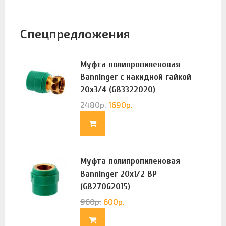
Спецпредложения
Муфта полипропиленовая
Banninger с накидной гайкой
20х3/4 (G83322020)
2480
р.
1690
р.
Муфта полипропиленовая
Banninger 20х1/2 ВР
(G8270G2015)
960
р.
600
р.