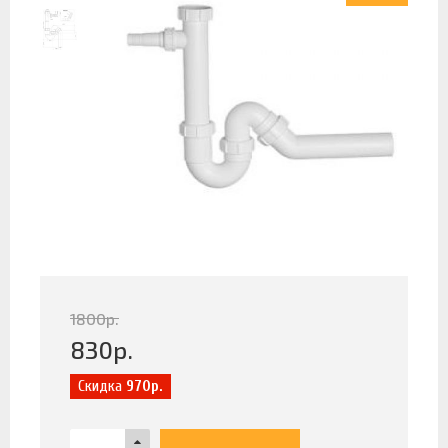
1800
р.
830
р.
Скидка
970р.