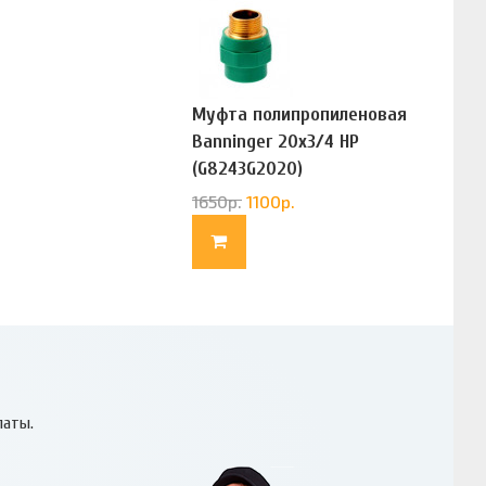
Муфта полипропиленовая
Banninger 20х3/4 НР
(G8243G2020)
1650
р.
1100
р.
латы.