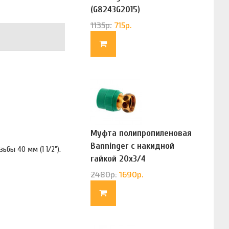
(G8243G2015)
1135
р.
715
р.
Муфта полипропиленовая
Banninger с накидной
бы 40 мм (1 1/2").
гайкой 20х3/4
(G83322020)
2480
р.
1690
р.