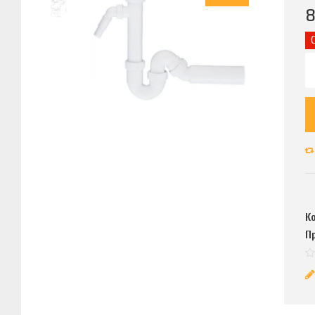
8
К
П