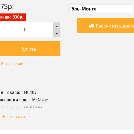
75
р.
Скидка
930р.
Рассчитать дост
Купить
В сравнение
од Товара:
140407
роизводитель:
McAlpine
Пока не оценен
Написать отзыв