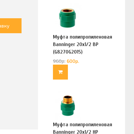
авку
Муфта полипропиленовая
Banninger 20х1/2 ВР
(G8270G2015)
960
р.
600
р.
Муфта полипропиленовая
Banninger 20х1/2 НР