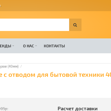
я
.
РЕНДЫ
О НАС
КОНТАКТЫ
ухни (40мм)
 с отводом для бытовой техники 4
Расчет доставки
805
р.