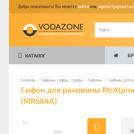
Добро пожаловать! Вы можете
войти
или
зарегистрироватьс
Б
КАТАЛОГ
Сифоны, гофры, трапы
Сифоны
Сифоны для к
Сифон для раковины McAlpine
(MRSK4A)
1