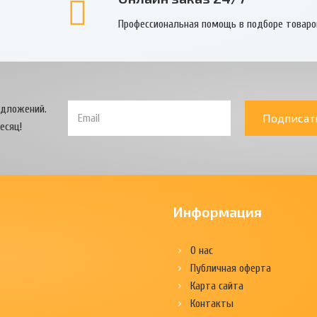
Профессиональная помощь в подборе товаро
едложений.
Подписат
есяц!
Информация
О нас
Публичная оферта
Карта сайта
Контакты