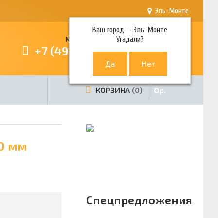
Эль-Монте
Ваш город —
Эль-Монте
Угадали?
Многоканальный телефон
+7 (499) 380-80-80
0
р.
КОРЗИНА
0
0 мм
Спецпредложения