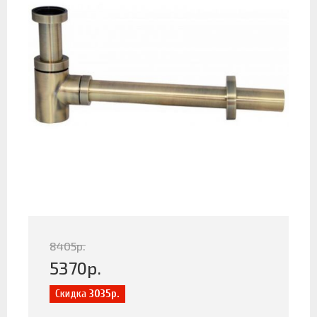
8405
р.
5370
р.
Скидка
3035р.