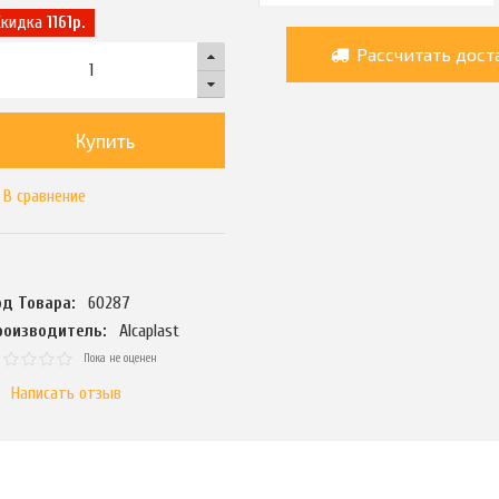
Скидка
1161р.
Рассчитать дост
Купить
В сравнение
од Товара:
60287
роизводитель:
Alcaplast
Пока не оценен
Написать отзыв