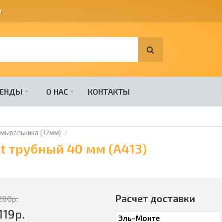
я
.
РЕНДЫ
О НАС
КОНТАКТЫ
умывальника (32мм)
t трубный 40 мм (A413)
Расчет доставки
280
р.
119
р.