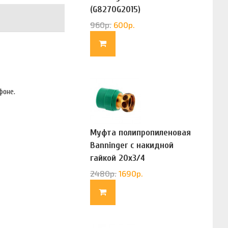
(G8270G2015)
960
р.
600
р.
ифоне.
Муфта полипропиленовая
Banninger с накидной
гайкой 20х3/4
(G83322020)
2480
р.
1690
р.