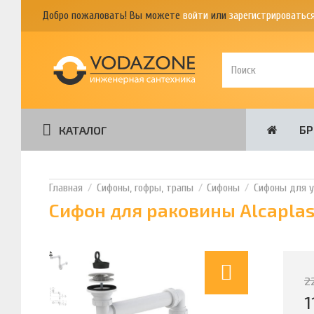
Добро пожаловать! Вы можете
войти
или
зарегистрироватьс
Б
КАТАЛОГ
Сифоны, гофры, трапы
Сифоны
Сифоны для 
Сифон для раковины Alcaplas
2
1