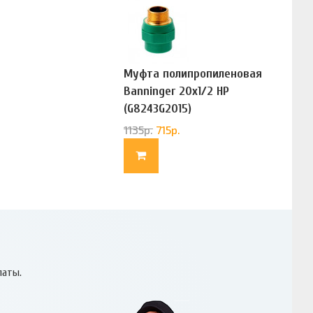
Муфта полипропиленовая
Banninger 20х1/2 НР
(G8243G2015)
1135
р.
715
р.
латы.