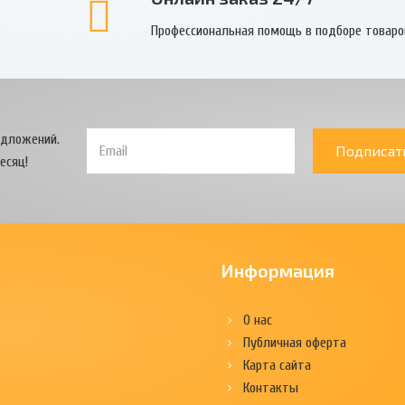
Профессиональная помощь в подборе товаро
едложений.
Подписат
есяц!
Информация
О нас
Публичная оферта
Карта сайта
Контакты