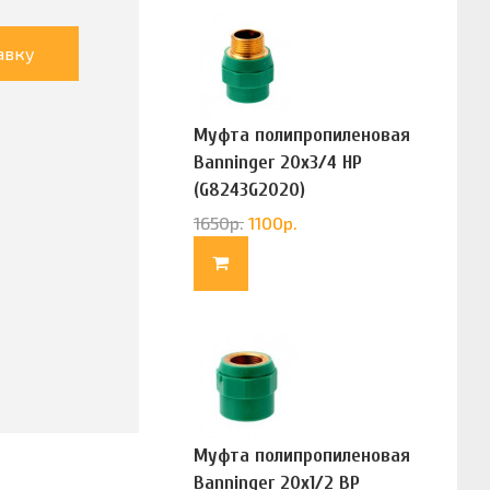
авку
Муфта полипропиленовая
Banninger 20х3/4 НР
(G8243G2020)
1650
р.
1100
р.
Муфта полипропиленовая
Banninger 20х1/2 ВР