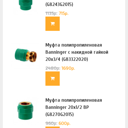
(G8243G2015)
1135
р.
715
р.
Муфта полипропиленовая
Banninger с накидной гайкой
20х3/4 (G83322020)
2480
р.
1690
р.
Муфта полипропиленовая
Banninger 20х1/2 ВР
(G8270G2015)
960
р.
600
р.