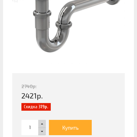
2740
р.
2421
р.
Скидка
319р.
Купить