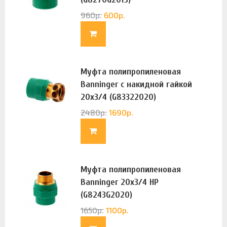
960
р.
600
р.
Муфта полипропиленовая
Banninger с накидной гайкой
20х3/4 (G83322020)
2480
р.
1690
р.
Муфта полипропиленовая
Banninger 20х3/4 НР
(G8243G2020)
1650
р.
1100
р.