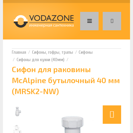
Сифоны, гофры, трапы
Сифоны
Сифоны для кухни (40мм)
Сифон для раковины
McAlpine бутылочный 40 мм
(MRSK2-NW)