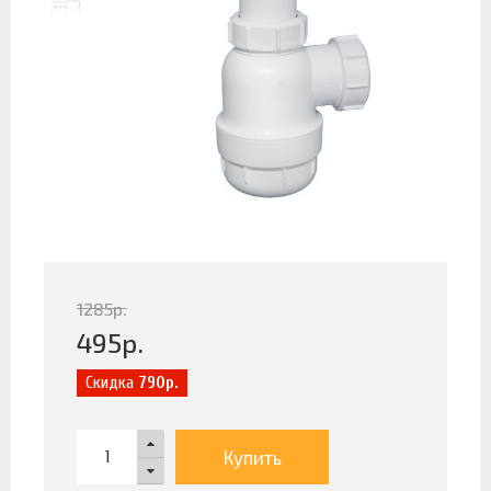
1285
р.
495
р.
Скидка
790р.
Купить