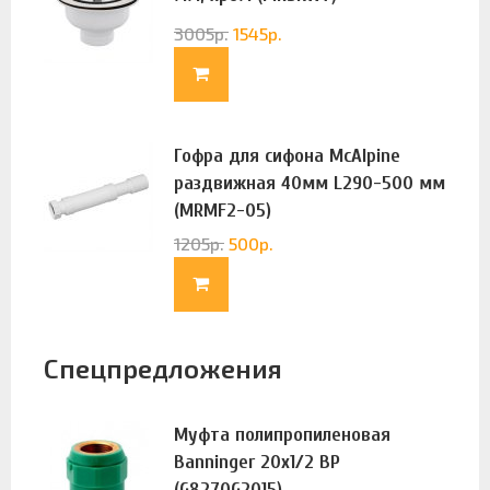
3005
р.
1545
р.
Гофра для сифона McAlpine
раздвижная 40мм L290-500 мм
(MRMF2-05)
1205
р.
500
р.
Спецпредложения
Муфта полипропиленовая
Banninger 20х1/2 ВР
(G8270G2015)