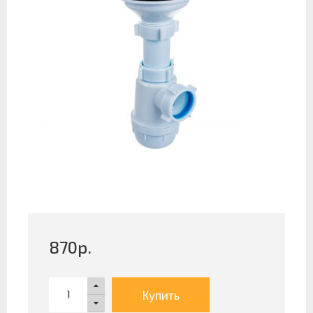
870
р.
Купить