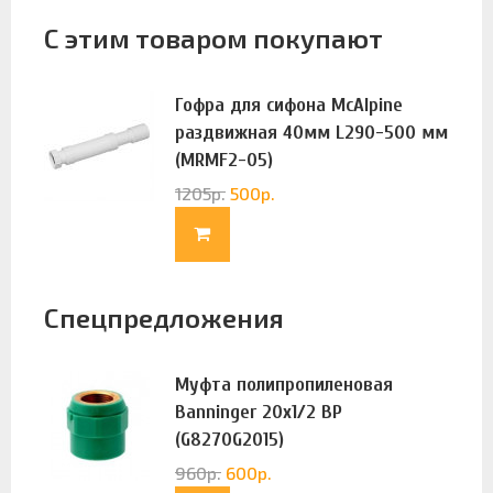
С этим товаром покупают
Гофра для сифона McAlpine
раздвижная 40мм L290-500 мм
(MRMF2-05)
1205
р.
500
р.
Спецпредложения
Муфта полипропиленовая
Banninger 20х1/2 ВР
(G8270G2015)
960
р.
600
р.