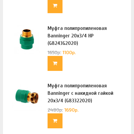
Муфта полипропиленовая
Banninger 20х3/4 НР
(G8243G2020)
1650
р.
1100
р.
Муфта полипропиленовая
Banninger с накидной гайкой
20х3/4 (G83322020)
2480
р.
1690
р.