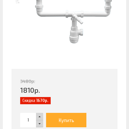
3480
р.
1810
р.
Скидка
1670р.
Купить