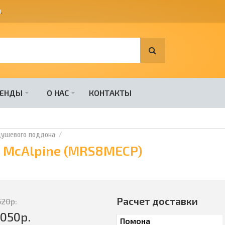
я
.
РЕНДЫ
О НАС
КОНТАКТЫ
душевого поддона
 McAlpine (MRS8MECP)
Расчет доставки
520
р.
4050
р.