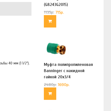
(G8243G2015)
1135
р.
715
р.
бы 40 мм (1 1/2").
Муфта полипропиленовая
Banninger с накидной
гайкой 20х3/4
(G83322020)
2480
р.
1690
р.