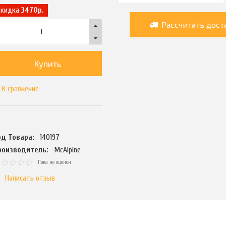
Скидка
3470р.
Рассчитать дост
Купить
В сравнение
од Товара:
140197
роизводитель:
McAlpine
Пока не оценен
Написать отзыв