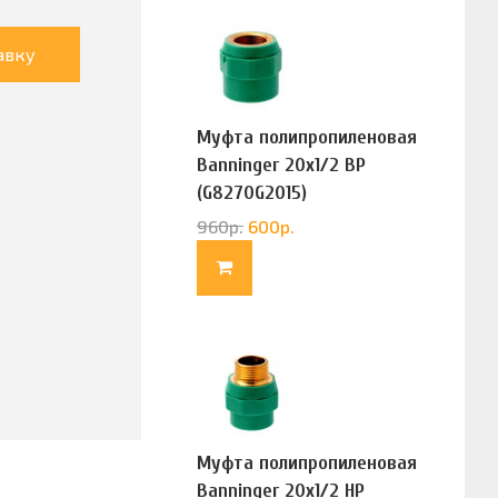
авку
Муфта полипропиленовая
Banninger 20х1/2 ВР
(G8270G2015)
960
р.
600
р.
Муфта полипропиленовая
Banninger 20х1/2 НР