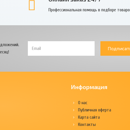
Профессиональная помощь в подборе товаро
едложений.
Подписат
есяц!
Информация
О нас
Публичная оферта
Карта сайта
Контакты