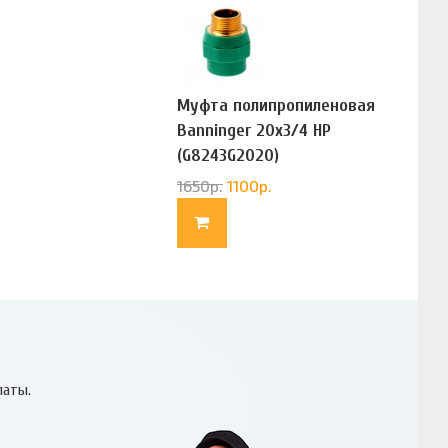
Муфта полипропиленовая
Banninger 20х3/4 НР
(G8243G2020)
1650
р.
1100
р.
латы.