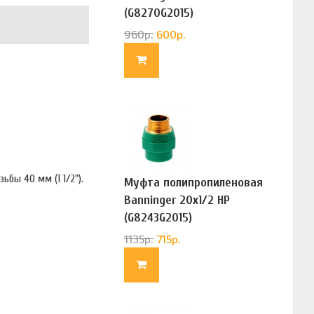
(G8270G2015)
960
р.
600
р.
бы 40 мм (1 1/2").
Муфта полипропиленовая
Banninger 20х1/2 НР
(G8243G2015)
1135
р.
715
р.