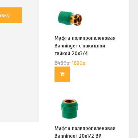
авку
Муфта полипропиленовая
Banninger с накидной
гайкой 20х3/4
(G83322020)
2480
р.
1690
р.
Муфта полипропиленовая
Banninger 20х1/2 ВР