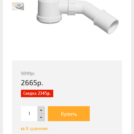
5010
р.
2665
р.
Скидка
2345р.
Купить
В сравнение