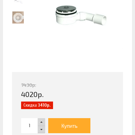
7430
р.
4020
р.
Скидка
3410р.
Купить