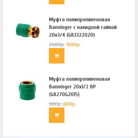
Муфта полипропиленовая
Banninger с накидной гайкой
20х3/4 (G83322020)
2480
р.
1690
р.
Муфта полипропиленовая
Banninger 20х1/2 ВР
(G8270G2015)
960
р.
600
р.