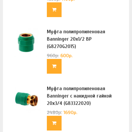
Муфта полипропиленовая
Banninger 20х1/2 ВР
(G8270G2015)
960
р.
600
р.
Муфта полипропиленовая
Banninger с накидной гайкой
20х3/4 (G83322020)
2480
р.
1690
р.