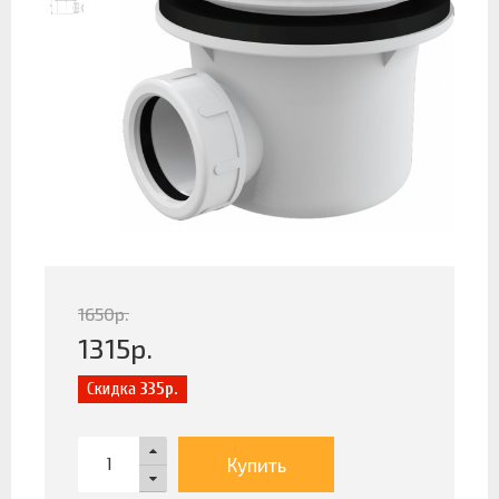
1650
р.
1315
р.
Скидка
335р.
Купить