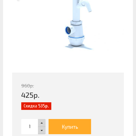
960
р.
425
р.
Скидка
535р.
Купить