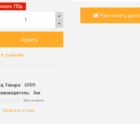
Скидка
715р.
Рассчитать дост
Купить
В сравнение
од Товара:
60109
роизводитель:
Ани
Пока не оценен
Написать отзыв