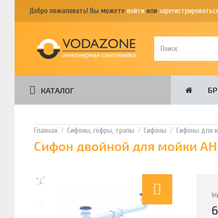
Добро пожаловать! Вы можете
войти
или
зарегистрироватьс
Б
КАТАЛОГ
Сифоны, гофры, трапы
Сифоны
Сифоны для к
Сифон двойной для мойки АНИ
1