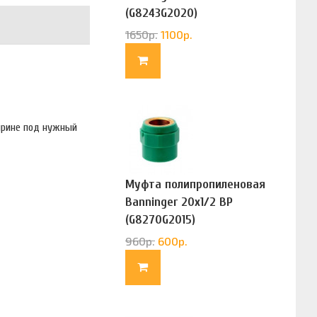
(G8243G2020)
1650
р.
1100
р.
ирине под нужный
Муфта полипропиленовая
Banninger 20х1/2 ВР
(G8270G2015)
960
р.
600
р.