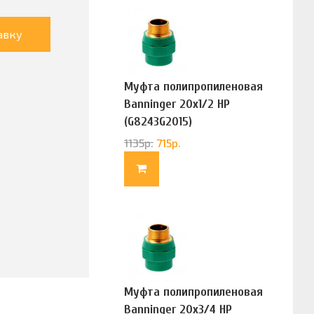
авку
Муфта полипропиленовая
Banninger 20х1/2 НР
(G8243G2015)
1135
р.
715
р.
Муфта полипропиленовая
Banninger 20х3/4 НР