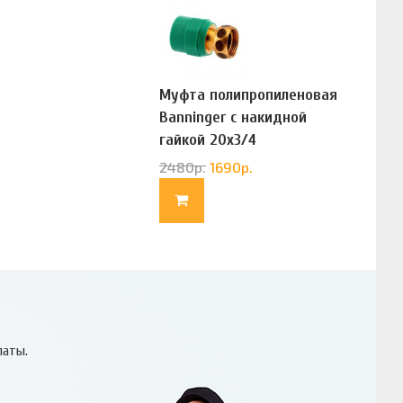
Муфта полипропиленовая
Banninger с накидной
гайкой 20х3/4
(G83322020)
2480
р.
1690
р.
латы.