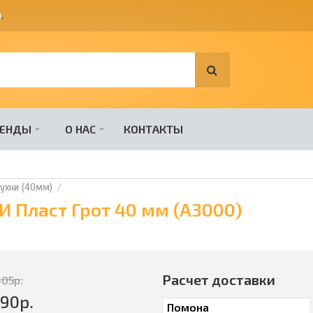
я
.
РЕНДЫ
О НАС
КОНТАКТЫ
ухни (40мм)
 Пласт Грот 40 мм (А3000)
Расчет доставки
405
р.
690
р.