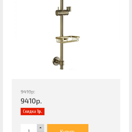
9410
р.
9410
р.
Скидка
1р.
Купить