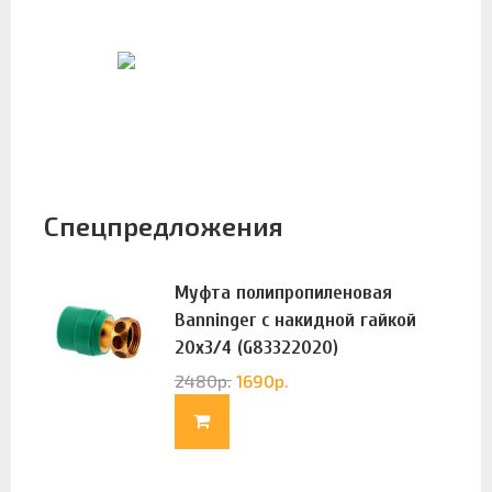
Спецпредложения
Муфта полипропиленовая
Banninger с накидной гайкой
20х3/4 (G83322020)
2480
р.
1690
р.