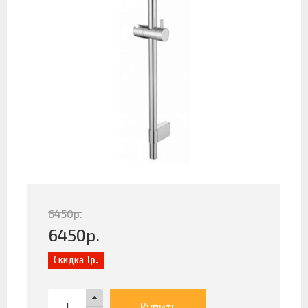
6450
р.
6450
р.
Скидка
1р.
Купить