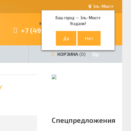
Эль-Монте
Ваш город —
Эль-Монте
Угадали?
Многоканальный телефон
+7 (499) 380-80-80
0
р.
КОРЗИНА
0
/
Спецпредложения