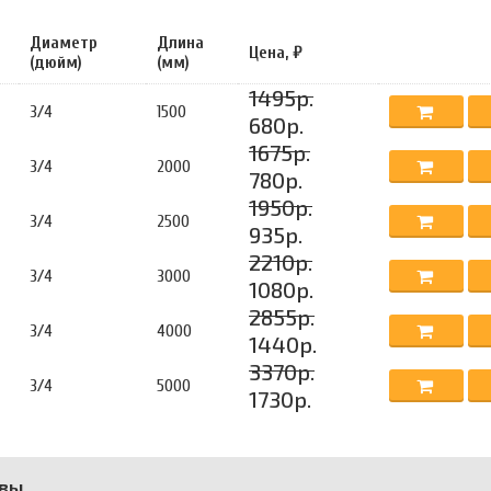
Диаметр
Длина
Цена, ₽
(дюйм)
(мм)
1495р.
3/4
1500
680р.
1675р.
3/4
2000
780р.
1950р.
3/4
2500
935р.
2210р.
3/4
3000
1080р.
2855р.
3/4
4000
1440р.
3370р.
3/4
5000
1730р.
вы