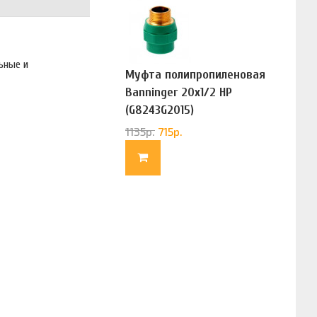
ьные и
Муфта полипропиленовая
Banninger 20х1/2 НР
(G8243G2015)
1135
р.
715
р.
;