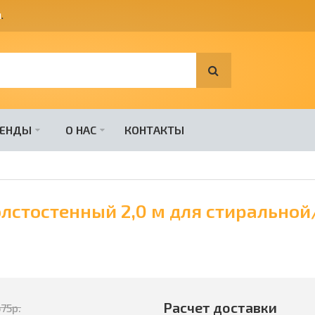
я
.
РЕНДЫ
О НАС
КОНТАКТЫ
олстостенный 2,0 м для стиральной
Расчет доставки
675
р.