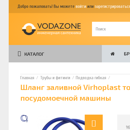
Добро пожаловать! Вы можете
войти
или
зарегистрироватьс
Б
КАТАЛОГ
Трубы и фитинги
Подводка гибкая
Шланг заливной Virhoplast т
посудомоечной машины
1