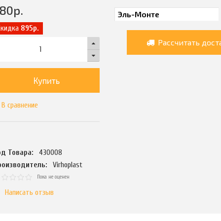
780
р.
Скидка
895р.
Рассчитать дост
Купить
В сравнение
од Товара:
430008
роизводитель:
Virhoplast
Пока не оценен
Написать отзыв