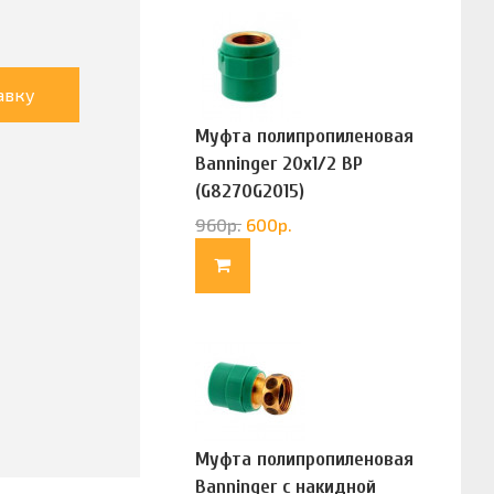
авку
Муфта полипропиленовая
Banninger 20х1/2 ВР
(G8270G2015)
960
р.
600
р.
Муфта полипропиленовая
Banninger с накидной