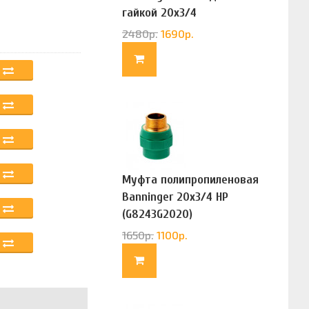
гайкой 20х3/4
(G83322020)
2480
р.
1690
р.
Муфта полипропиленовая
Banninger 20х3/4 НР
(G8243G2020)
1650
р.
1100
р.