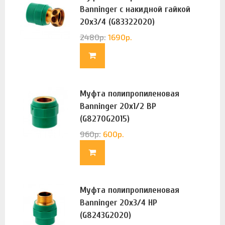
Banninger с накидной гайкой
20х3/4 (G83322020)
2480
р.
1690
р.
Муфта полипропиленовая
Banninger 20х1/2 ВР
(G8270G2015)
960
р.
600
р.
Муфта полипропиленовая
Banninger 20х3/4 НР
(G8243G2020)