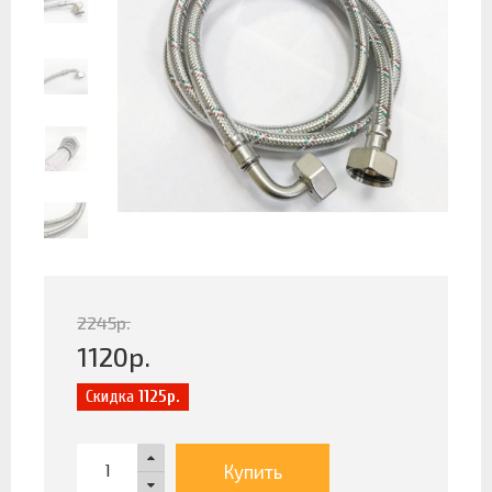
2245
р.
1120
р.
Скидка
1125р.
Купить