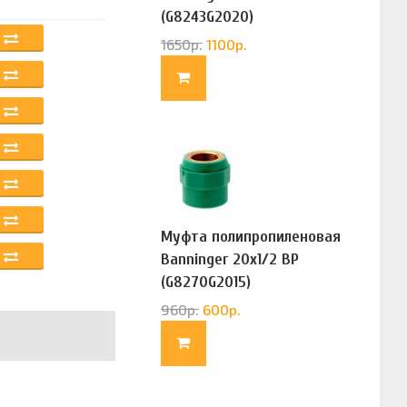
(G8243G2020)
1650
р.
1100
р.
Муфта полипропиленовая
Banninger 20х1/2 ВР
(G8270G2015)
960
р.
600
р.