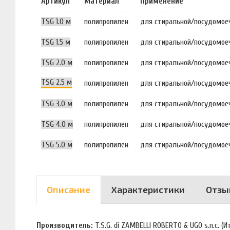
Артикул
Материал
Применение
TSG 1.0 м
полипропилен
для стиральной/посудомо
TSG 1.5 м
полипропилен
для стиральной/посудомо
TSG 2.0 м
полипропилен
для стиральной/посудомо
TSG 2.5 м
полипропилен
для стиральной/посудомо
TSG 3.0 м
полипропилен
для стиральной/посудомо
TSG 4.0 м
полипропилен
для стиральной/посудомо
TSG 5.0 м
полипропилен
для стиральной/посудомо
Описание
Характеристики
Отзы
Производитель:
T.S.G. di ZAMBELLI ROBERTO & UGO s.n.c. (И