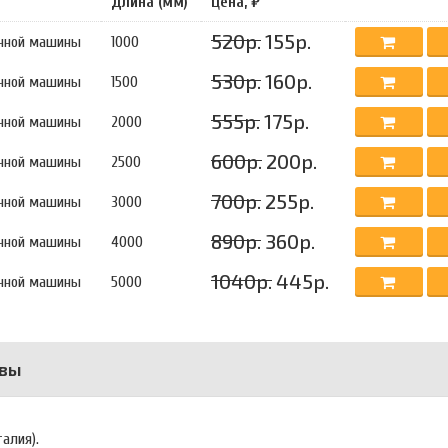
Длина (мм)
Цена, ₽
520р.
155р.
ечной машины
1000
530р.
160р.
ечной машины
1500
555р.
175р.
ечной машины
2000
600р.
200р.
ечной машины
2500
700р.
255р.
ечной машины
3000
890р.
360р.
ечной машины
4000
1040р.
445р.
ечной машины
5000
вы
талия).