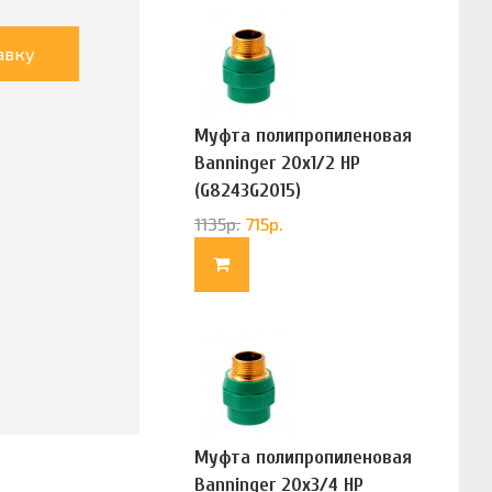
авку
Муфта полипропиленовая
Banninger 20х1/2 НР
(G8243G2015)
1135
р.
715
р.
Муфта полипропиленовая
Banninger 20х3/4 НР