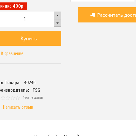
Скидка
400р.
Рассчитать дост
Купить
В сравнение
од Товара:
40246
роизводитель:
TSG
Пока не оценен
Написать отзыв