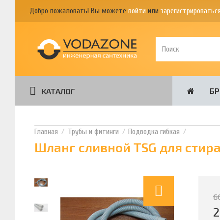
Добро пожаловать! Вы можете
войти
или
зарегистрироватьс
Б
КАТАЛОГ
Трубы и фитинги
Подводка гибкая
Шланг сливной TSG для стир
6