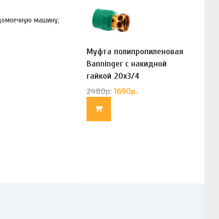
удомоечную машину,
Муфта полипропиленовая
Banninger с накидной
гайкой 20х3/4
(G83322020)
2480
р.
1690
р.