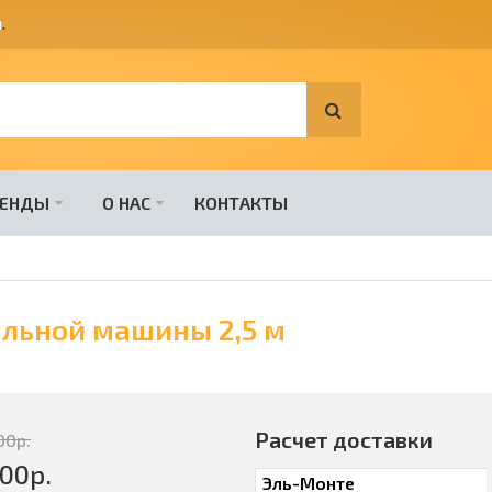
я
.
РЕНДЫ
О НАС
КОНТАКТЫ
альной машины 2,5 м
Расчет доставки
00
р.
200
р.