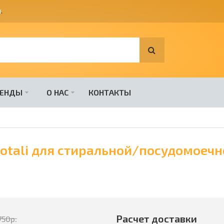
я
.
РЕНДЫ
О НАС
КОНТАКТЫ
otali для стиральной/посудомоечн
Расчет доставки
750
р.