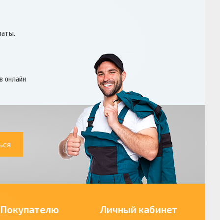
латы.
в онлайн
ься
Покупателю
Личный кабинет