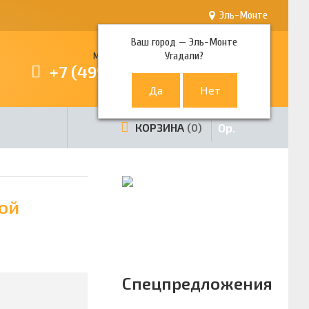
Эль-Монте
Ваш город —
Эль-Монте
Угадали?
Многоканальный телефон
+7 (499) 380-80-80
0
р.
КОРЗИНА
0
ой
Спецпредложения