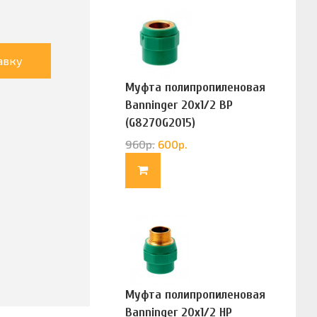
авку
Муфта полипропиленовая
Banninger 20х1/2 ВР
(G8270G2015)
960
р.
600
р.
Муфта полипропиленовая
Banninger 20х1/2 НР