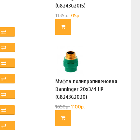
(G8243G2015)
1135
р.
715
р.
Муфта полипропиленовая
Banninger 20х3/4 НР
(G8243G2020)
1650
р.
1100
р.