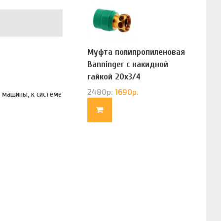
Муфта полипропиленовая
Banninger с накидной
гайкой 20х3/4
(G83322020)
2480
р.
1690
р.
 машины, к системе