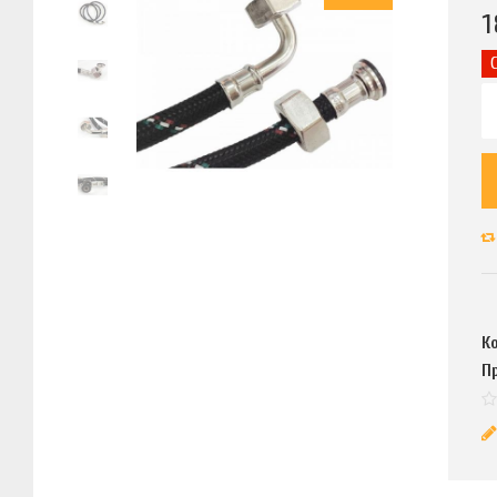
1
К
П