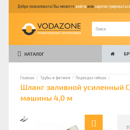
Добро пожаловать! Вы можете
войти
или
зарегистрироватьс
Б
КАТАЛОГ
Трубы и фитинги
Подводка гибкая
Шланг заливной усиленный C
машины 4,0 м
3