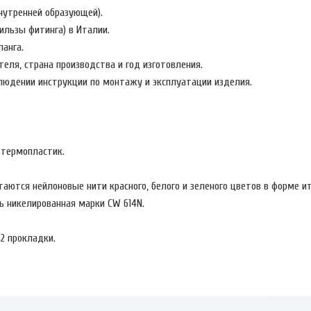
нутренней образующей).
ильзы фитинга) в Италии.
анга.
еля, страна производства и год изготовления.
людении инструкции по монтажу и эксплуатации изделия.
 термопластик.
аются нейлоновые нити красного, белого и зеленого цветов в форме ит
ь никелированная марки CW 614N.
2 прокладки.