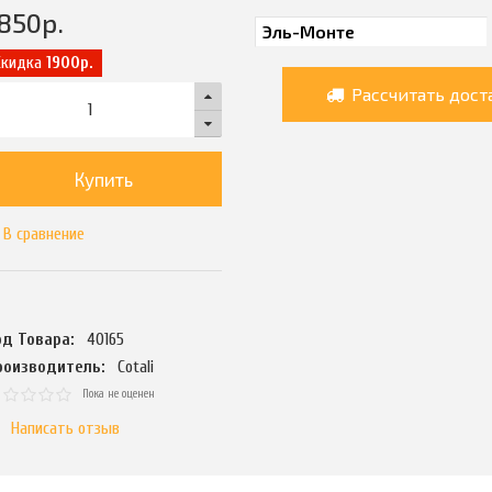
850
р.
Скидка
1900р.
Рассчитать дост
Купить
В сравнение
од Товара:
40165
роизводитель:
Cotali
Пока не оценен
Написать отзыв