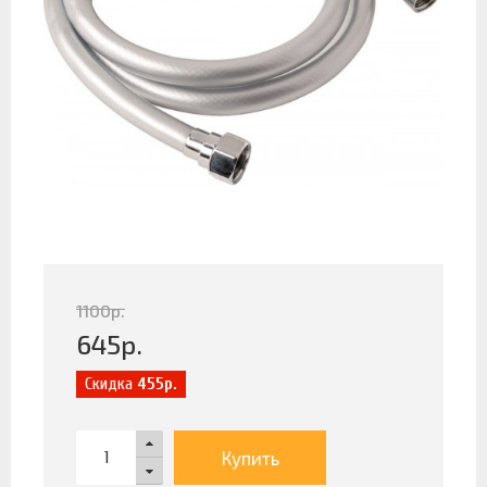
1100
р.
645
р.
Скидка
455р.
Купить