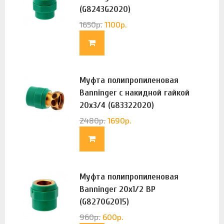
(G8243G2020)
1650
р.
1100
р.
Муфта полипропиленовая
Banninger с накидной гайкой
20х3/4 (G83322020)
2480
р.
1690
р.
Муфта полипропиленовая
Banninger 20х1/2 ВР
(G8270G2015)
960
р.
600
р.