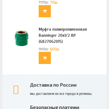
1135
р.
715
р.
Муфта полипропиленовая
Banninger 20х1/2 ВР
(G8270G2015)
960
р.
600
р.
Доставка по России
мы доставляем во все города и регионы.
Безопасные платежи