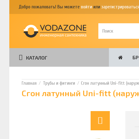
Добро пожаловать! Вы можете
войти
или
зарегистрироватьс
Б
КАТАЛОГ
Трубы и фитинги
Сгон латунный Uni-fitt (нару
Сгон латунный Uni-fitt (нару