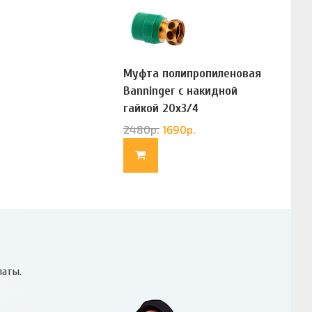
Муфта полипропиленовая
Banninger с накидной
гайкой 20х3/4
(G83322020)
2480
р.
1690
р.
латы.