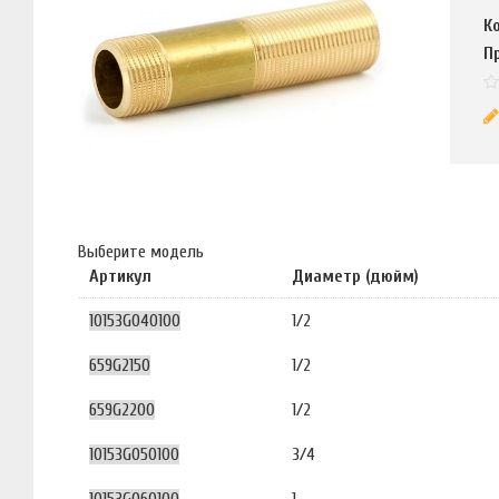
К
П
Выберите модель
Артикул
Диаметр (дюйм)
10153G040100
1/2
659G2150
1/2
659G2200
1/2
10153G050100
3/4