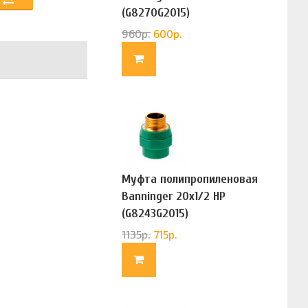
(G8270G2015)
960
р.
600
р.
Муфта полипропиленовая
Banninger 20х1/2 НР
(G8243G2015)
1135
р.
715
р.