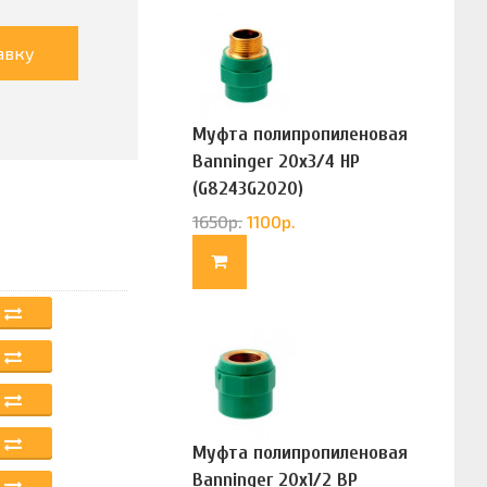
авку
Муфта полипропиленовая
Banninger 20х3/4 НР
(G8243G2020)
1650
р.
1100
р.
Муфта полипропиленовая
Banninger 20х1/2 ВР