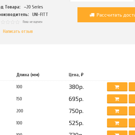
од Товара:
~20 Series
Рассчитать дост
роизводитель:
UNI-FITT
Пока не оценен
Написать отзыв
Длина (мм)
Цена, ₽
380р.
100
695р.
150
750р.
200
525р.
100
720р.