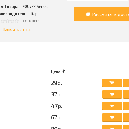
од Товара:
900733 Series
Рассчитать дост
роизводитель:
Itap
Пока не оценен
Написать отзыв
Цена, ₽
29р.
37р.
47р.
67р.
80р.