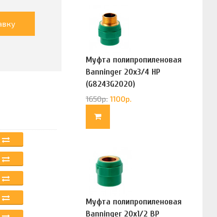
авку
Муфта полипропиленовая
Banninger 20х3/4 НР
(G8243G2020)
1650
р.
1100
р.
Муфта полипропиленовая
Banninger 20х1/2 ВР