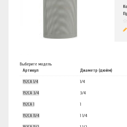
К
П
Выберите модель
Артикул
Диаметр (дюйм)
192CA 1/4
1/4
192CA 3/4
3/4
192CA 1
1
192CA 11/4
1 1/4