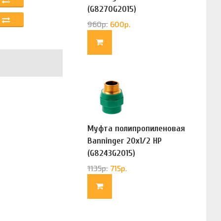
(G8270G2015)
960
р.
600
р.
Муфта полипропиленовая
Banninger 20х1/2 НР
(G8243G2015)
1135
р.
715
р.