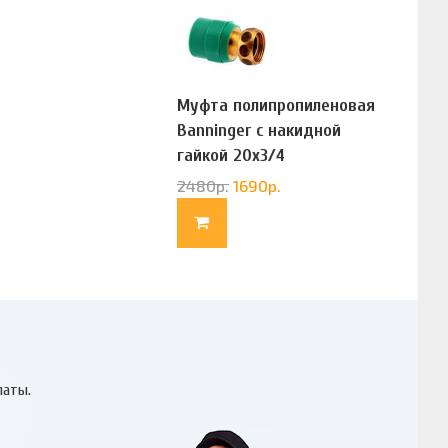
Муфта полипропиленовая
Banninger с накидной
гайкой 20х3/4
(G83322020)
2480
р.
1690
р.
латы.