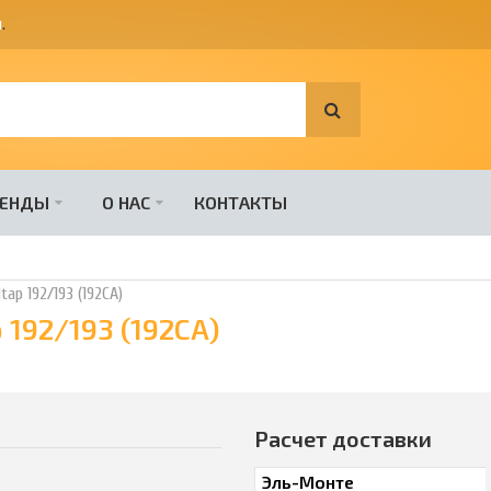
я
.
РЕНДЫ
О НАС
КОНТАКТЫ
ap 192/193 (192CA)
 192/193 (192CA)
Расчет доставки