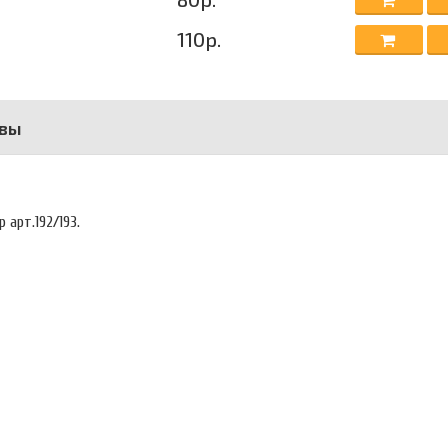
110р.
вы
 арт.192/193.