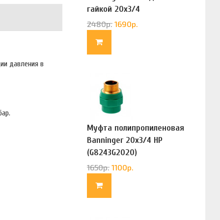
гайкой 20х3/4
(G83322020)
2480
р.
1690
р.
ии давления в
бар.
Муфта полипропиленовая
Banninger 20х3/4 НР
(G8243G2020)
1650
р.
1100
р.