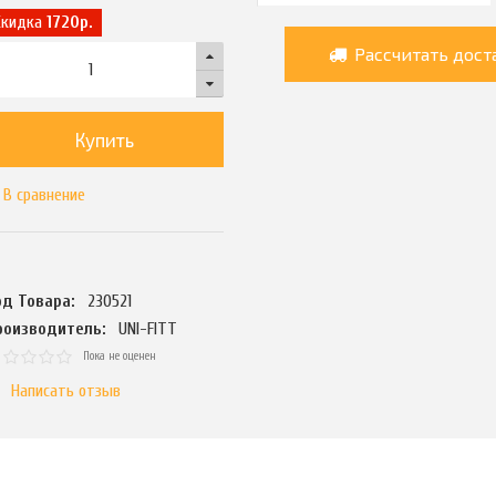
Скидка
1720р.
Рассчитать дост
Купить
В сравнение
од Товара:
230521
роизводитель:
UNI-FITT
Пока не оценен
Написать отзыв