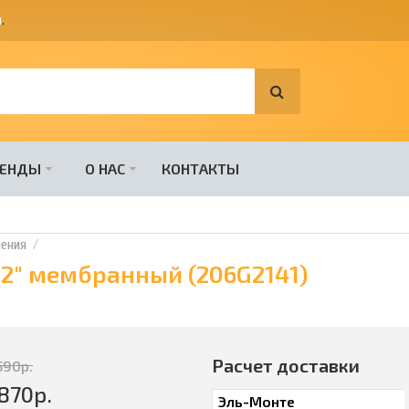
я
.
РЕНДЫ
О НАС
КОНТАКТЫ
ения
/2" мембранный (206G2141)
Расчет доставки
590
р.
870
р.