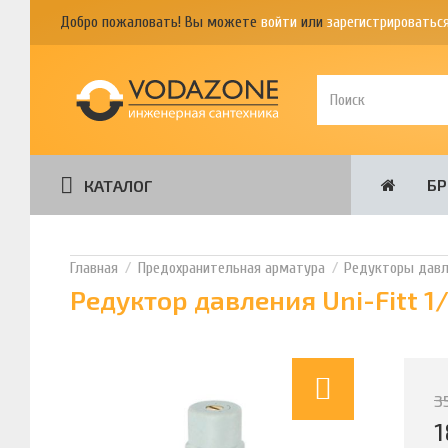
Добро пожаловать! Вы можете
войти
или
зарегистрироватьс
Б
КАТАЛОГ
Предохранительная арматура
Редукторы давл
Редуктор давления Uni-Fitt 1
3
1