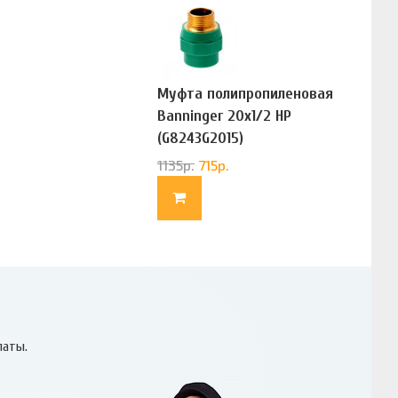
Муфта полипропиленовая
Banninger 20х1/2 НР
(G8243G2015)
1135
р.
715
р.
латы.