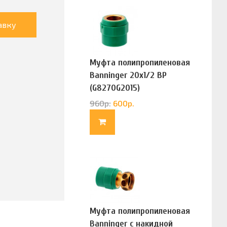
авку
Муфта полипропиленовая
Banninger 20х1/2 ВР
(G8270G2015)
960
р.
600
р.
Муфта полипропиленовая
Banninger с накидной