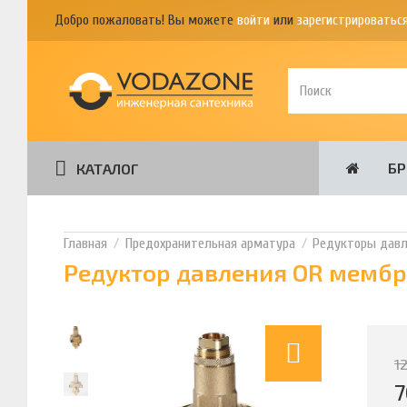
Добро пожаловать! Вы можете
войти
или
зарегистрироватьс
Б
КАТАЛОГ
Предохранительная арматура
Редукторы давл
Редуктор давления OR мембра
1
7