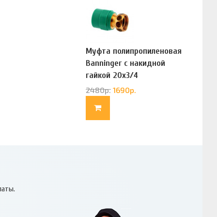
Муфта полипропиленовая
Banninger с накидной
гайкой 20х3/4
(G83322020)
2480
р.
1690
р.
латы.