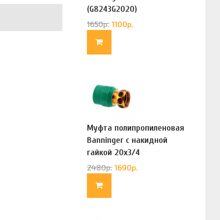
(G8243G2020)
1650
р.
1100
р.
Муфта полипропиленовая
Banninger с накидной
гайкой 20х3/4
(G83322020)
2480
р.
1690
р.