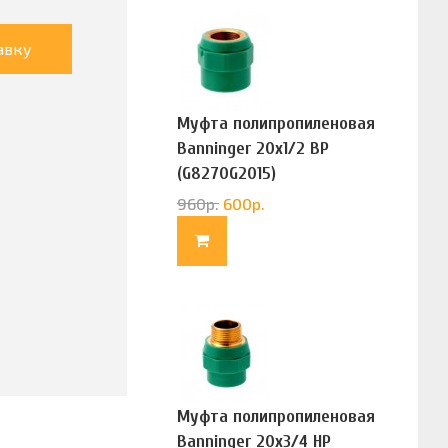
авку
Муфта полипропиленовая
Banninger 20х1/2 ВР
(G8270G2015)
960
р.
600
р.
Муфта полипропиленовая
Banninger 20х3/4 НР