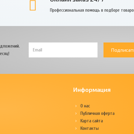
Профессиональная помощь в подборе товаро
едложений.
Подписат
есяц!
Информация
О нас
Публичная оферта
Карта сайта
Контакты