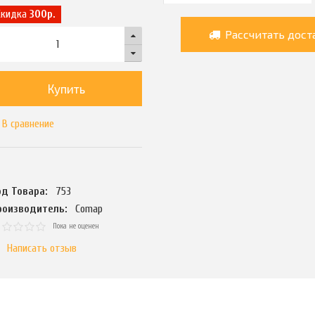
Скидка
300р.
Рассчитать дост
Купить
В сравнение
од Товара:
753
роизводитель:
Comap
Пока не оценен
Написать отзыв