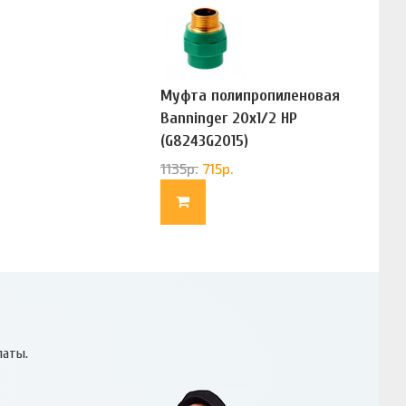
Муфта полипропиленовая
Banninger 20х1/2 НР
(G8243G2015)
1135
р.
715
р.
латы.