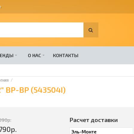
я
.
РЕНДЫ
О НАС
КОНТАКТЫ
ения
" ВР-ВР (543504I)
Расчет доставки
090
р.
790
р.