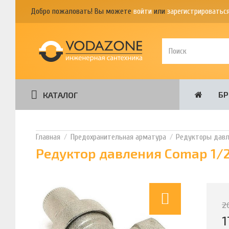
Добро пожаловать! Вы можете
войти
или
зарегистрироватьс
Б
КАТАЛОГ
Предохранительная арматура
Редукторы давл
Редуктор давления Comap 1/2
2
1