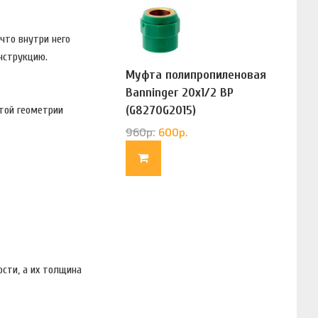
что внутри него
нструкцию.
Муфта полипропиленовая
Banninger 20х1/2 ВР
(G8270G2015)
той геометрии
960
р.
600
р.
ости, а их толщина