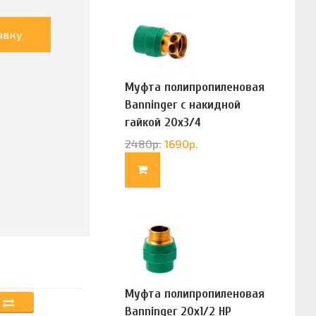
авку
Муфта полипропиленовая
Banninger с накидной
гайкой 20х3/4
(G83322020)
2480
р.
1690
р.
Муфта полипропиленовая
Banninger 20х1/2 НР