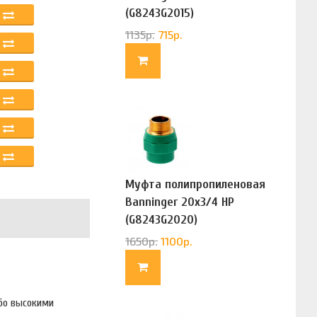
(G8243G2015)
1135
р.
715
р.
Муфта полипропиленовая
Banninger 20х3/4 НР
(G8243G2020)
1650
р.
1100
р.
бо высокими