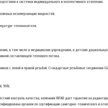
подготовки в системах индивидуального и коллективного отопления.
азличных незамерзающих жидкостей.
ературе теплоносителя.
ения, в том числе в медицинских учреждениях, в детских дошкольных 
тивной составляющей теплового потока.
иков с левой и правой резьбой. Стандартные резьбовые соединения G1
L 9016.
сткий контроль качества, компания RIFAR дает гарантию на радиатор
тифицирована органом по сертификации санитарно-технического и ото