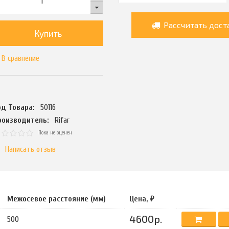
Рассчитать дост
Купить
В сравнение
од Товара:
50116
роизводитель:
Rifar
Пока не оценен
Написать отзыв
Межосевое расстояние (мм)
Цена, ₽
4600р.
500