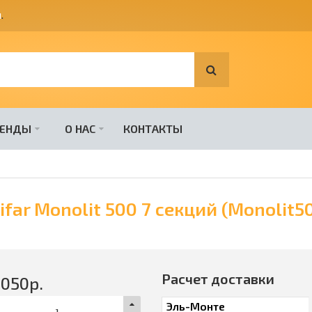
я
.
РЕНДЫ
О НАС
КОНТАКТЫ
ar Monolit 500 7 cекций (Monolit5
Расчет доставки
8050
р.