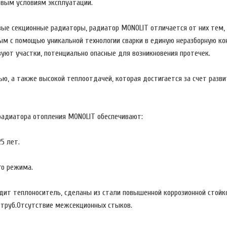
вым условиям эксплуатации.
е секционные радиаторы, радиатор MONOLIT отличается от них тем, 
м с помощью уникальной технологии сварки в единую неразборную ко
уют участки, потенциально опасные для возникновения протечек.
 а также высокой теплоотдачей, которая достигается за счет разви
 радиатора отопления MONOLIT обеспечивают:
5 лет.
го режима.
одит теплоноситель, сделаны из стали повышенной коррозионной стойк
труб.Отсутствие межсекционных стыков.