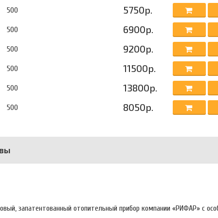
5750р.
500
6900р.
500
9200р.
500
11500р.
500
13800р.
500
8050р.
500
вы
новый, запатентованный отопительный прибор компании «РИФАР» с осо