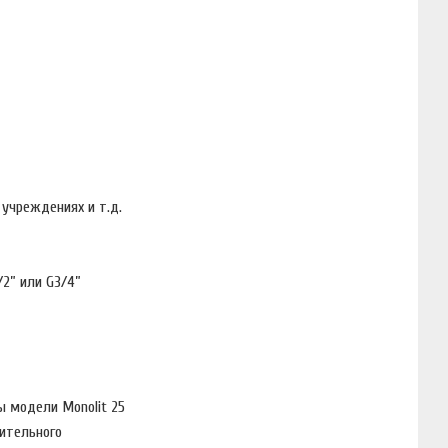
учреждениях и т.д.
/2” или G3/4”
ы модели Monolit 25
пительного