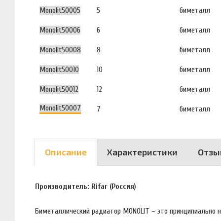
Monolit50005
5
биметалл
Monolit50006
6
биметалл
Monolit50008
8
биметалл
Monolit50010
10
биметалл
Monolit50012
12
биметалл
Monolit50007
7
биметалл
Описание
Характеристики
Отзы
Производитель: Rifar (Россия)
Биметаллический радиатор MONOLIT – это принципиально 