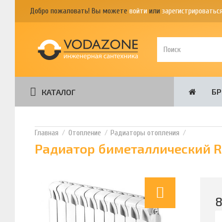
Добро пожаловать! Вы можете
войти
или
зарегистрироватьс
Б
КАТАЛОГ
Отопление
Радиаторы отопления
Радиатор биметаллический Rif