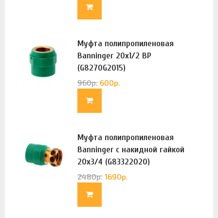
Муфта полипропиленовая
Banninger 20х1/2 ВР
(G8270G2015)
960
р.
600
р.
Муфта полипропиленовая
Banninger с накидной гайкой
20х3/4 (G83322020)
2480
р.
1690
р.