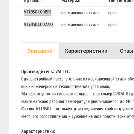
Артикул
Материал
Тип соедине
VTi.950.I.001515
нержавеющая сталь
пресс
VTi.950.I.002222
нержавеющая сталь
пресс
Описание
Характеристики
Отзы
Производитель: VALTEC.
Однораструбный пресс-угольник из нержавеющей стали обе
иных инженерных и технологических установок.
Материал уплотнительного кольца – эластомер EPDM. Отде
максимальная рабочая температура увеличивается до 140 °
Фитинг VTi.950.l – угольник для соединения труб под уг
местного сопротивления – сужение канала практически от
Характеристики: