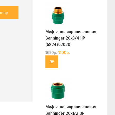
авку
Муфта полипропиленовая
Banninger 20х3/4 НР
(G8243G2020)
1650
р.
1100
р.
Муфта полипропиленовая
Banninger 20х1/2 ВР