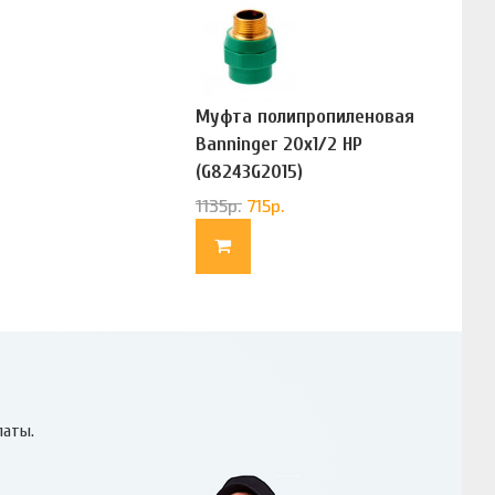
Муфта полипропиленовая
Banninger 20х1/2 НР
(G8243G2015)
1135
р.
715
р.
латы.