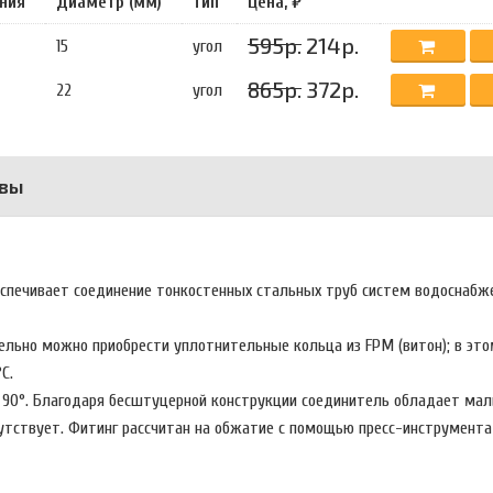
ния
Диаметр (мм)
Тип
Цена, ₽
595р.
214р.
15
угол
865р.
372р.
22
угол
вы
спечивает соединение тонкостенных стальных труб систем водоснабже
льно можно приобрести уплотнительные кольца из FPM (витон); в это
С.
лом 90°. Благодаря бесштуцерной конструкции соединитель обладает м
сутствует. Фитинг рассчитан на обжатие с помощью пресс-инструмент