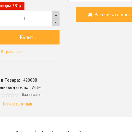
Скидка
381р.
Рассчитать дост
Купить
В сравнение
од Товара:
420088
роизводитель:
Valtec
Пока не оценен
Написать отзыв