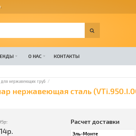
я
.
РЕНДЫ
О НАС
КОНТАКТЫ
 для нержавеющих труб
ар нержавеющая сталь (VTi.950.I.0
Расчет доставки
95
р.
14
р.