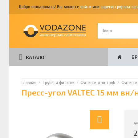
Добро пожаловать! Вы можете
войти
или
зарегистрироватьс
Б
КАТАЛОГ
Трубы и фитинги
Фитинги для труб
Фитинги
Пресс-угол VALTEC 15 мм вн/н
5
2