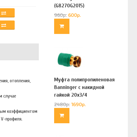
(G8270G2015)
960
р.
600
р.
Муфта полипропиленовая
ния, отопления,
Banninger с накидной
гайкой 20х3/4
м случае
(G83322020)
2480
р.
1690
р.
алым коэффициентом
а V-профиля.