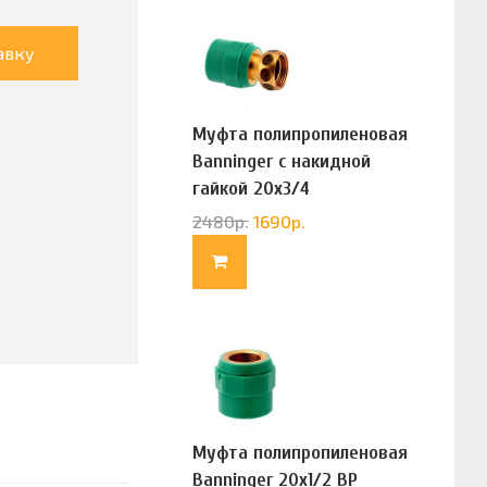
авку
Муфта полипропиленовая
Banninger с накидной
гайкой 20х3/4
(G83322020)
2480
р.
1690
р.
Муфта полипропиленовая
Banninger 20х1/2 ВР