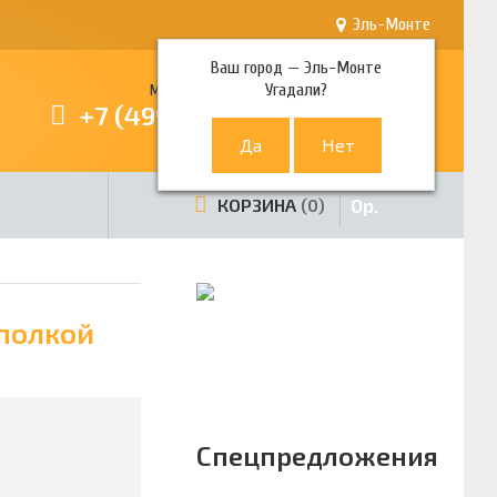
Эль-Монте
Ваш город —
Эль-Монте
Угадали?
Многоканальный телефон
+7 (499) 380-80-80
0
р.
КОРЗИНА
0
 полкой
Спецпредложения