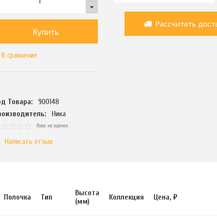
Рассчитать дост
Купить
В сравнение
од Товара:
900148
роизводитель:
Ника
Пока не оценен
Написать отзыв
Высота
Полочка
Тип
Коллекция
Цена, ₽
(мм)