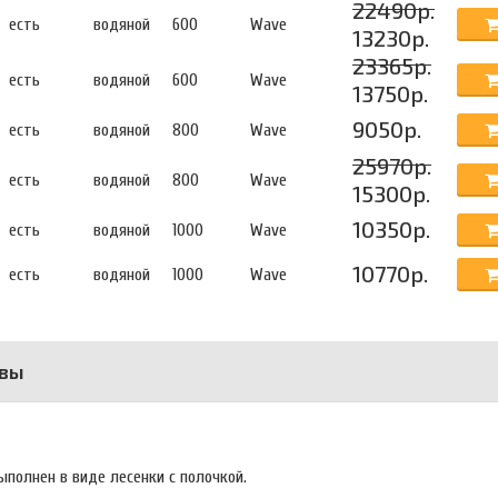
22490р.
есть
водяной
600
Wave
13230р.
23365р.
есть
водяной
600
Wave
13750р.
9050р.
есть
водяной
800
Wave
25970р.
есть
водяной
800
Wave
15300р.
10350р.
есть
водяной
1000
Wave
10770р.
есть
водяной
1000
Wave
вы
полнен в виде лесенки с полочкой.