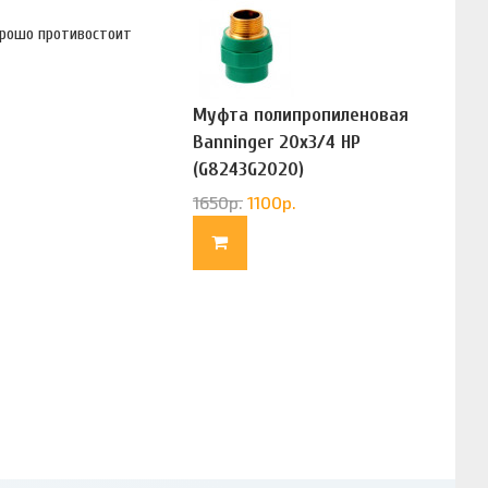
орошо противостоит
Муфта полипропиленовая
Banninger 20х3/4 НР
(G8243G2020)
1650
р.
1100
р.