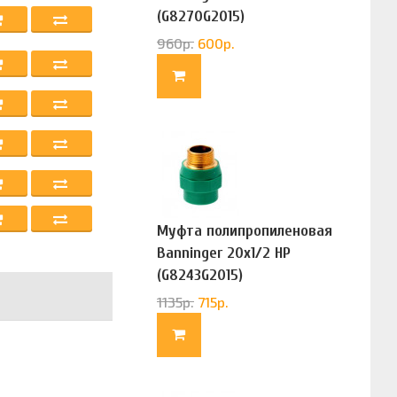
(G8270G2015)
960
р.
600
р.
Муфта полипропиленовая
Banninger 20х1/2 НР
(G8243G2015)
1135
р.
715
р.