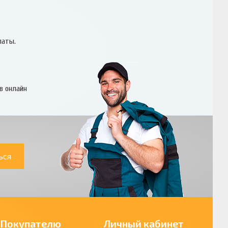
латы.
в онлайн
ься
Покупателю
Личный кабинет