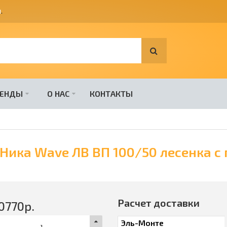
я
.
РЕНДЫ
О НАС
КОНТАКТЫ
Ника Wave ЛВ ВП 100/50 лесенка с
Расчет доставки
0770
р.