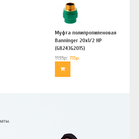
Муфта полипропиленовая
Banninger 20х1/2 НР
(G8243G2015)
1135
р.
715
р.
латы.