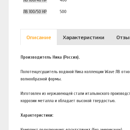
ЛВ 100/40 НР
400
ЛВ 100/50 НР
500
Описание
Характеристики
Отзы
Производитель Ника (Россия).
Полотенцесушитель водяной Ника коллекции Wave ЛВ отно
волнообразной формы.
Изготовлен из нержавеющей стали итальянского производст
коррозии металла и обладает высокой твердостью.
Характеристики:
Комплект подключения:
отсутствует
(без американок)