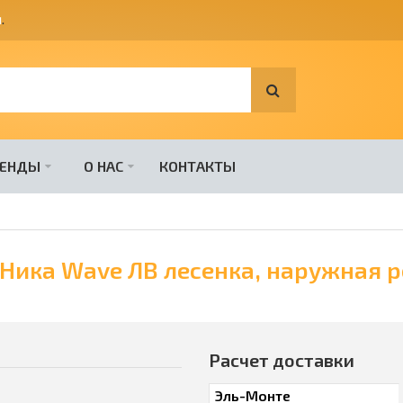
я
.
РЕНДЫ
О НАС
КОНТАКТЫ
Ника Wave ЛВ лесенка, наружная р
Расчет доставки