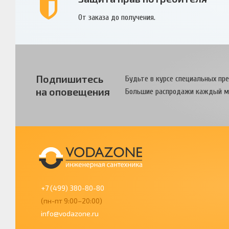
От заказа до получения.
Подпишитесь
Будьте в курсе специальных пр
на оповещения
Большие распродажи каждый м
+7 (499) 380-80-80
(пн-пт 9:00–20:00)
info@vodazone.ru