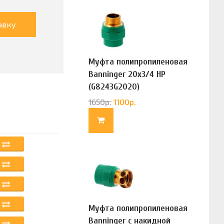
авку
Муфта полипропиленовая
Banninger 20х3/4 НР
(G8243G2020)
1650
р.
1100
р.
Муфта полипропиленовая
Banninger с накидной