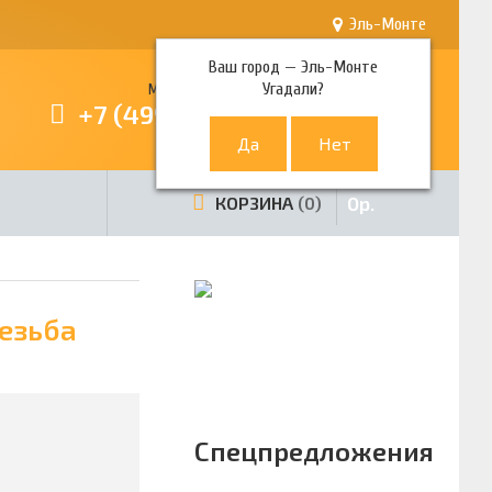
Эль-Монте
Ваш город —
Эль-Монте
Угадали?
Многоканальный телефон
+7 (499) 380-80-80
0
р.
КОРЗИНА
0
езьба
Спецпредложения