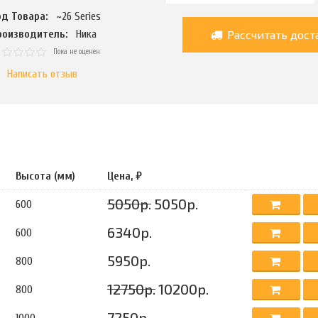
од Товара:
~26 Series
Рассчитать дост
роизводитель:
Ника
Пока не оценен
Написать отзыв
Высота (мм)
Цена, ₽
5050р.
5050р.
600
6340р.
600
5950р.
800
12750р.
10200р.
800
7250р.