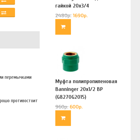
гайкой 20х3/4
(G83322020)
2480
р.
1690
р.
ыми перемычками
Муфта полипропиленовая
Banninger 20х1/2 ВР
(G8270G2015)
орошо противостоит
960
р.
600
р.