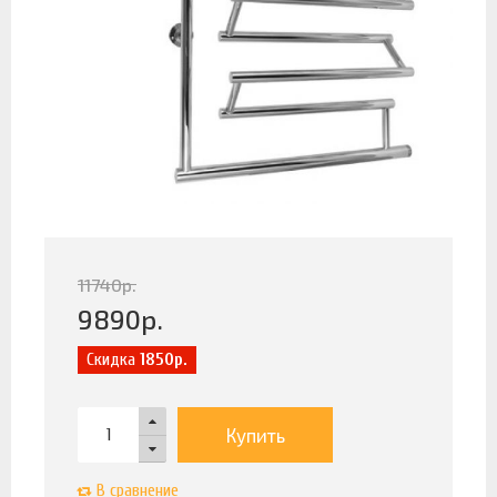
11740
р.
9890
р.
Скидка
1850р.
Купить
В сравнение