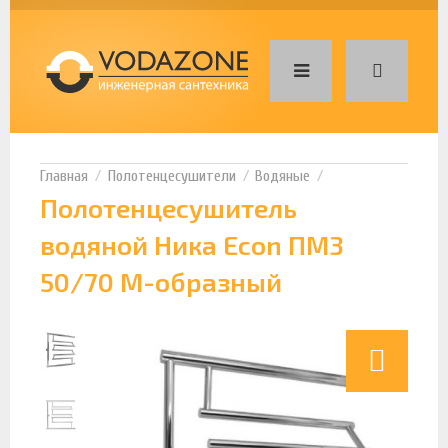
Полотенцесушители
Водяные
Полотенцесушитель
водяной Ника Econ ПМ3
50/70 М-образный